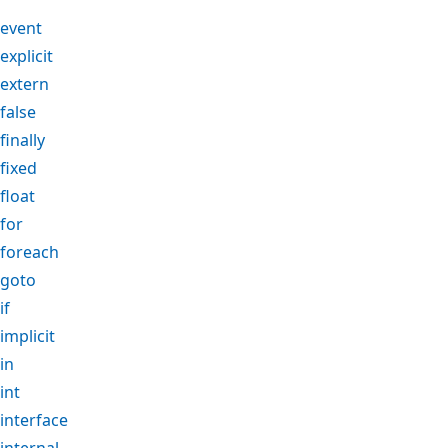
event
explicit
extern
false
finally
fixed
float
for
foreach
goto
if
implicit
in
int
interface
internal