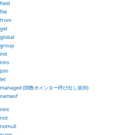
field
file
from
get
global
group
init
into
join
let
managed
(関数ポインター呼び出し規則)
nameof
nint
not
notnull
nuint