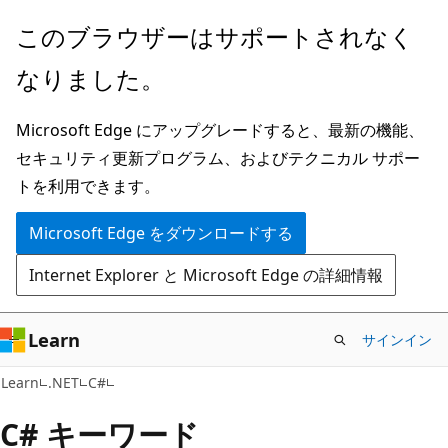
メ
このブラウザーはサポートされなく
イ
なりました。
ン
コ
Microsoft Edge にアップグレードすると、最新の機能、
ン
セキュリティ更新プログラム、およびテクニカル サポー
テ
トを利用できます。
ン
ツ
Microsoft Edge をダウンロードする
に
Internet Explorer と Microsoft Edge の詳細情報
ス
キ
ッ
Learn
サインイン
プ
Learn
.NET
C#
C# キーワード