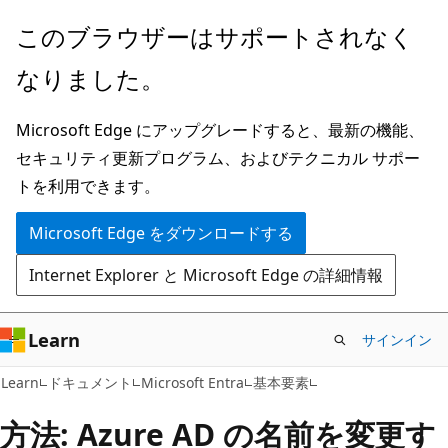
メ
このブラウザーはサポートされなく
イ
なりました。
ン
コ
Microsoft Edge にアップグレードすると、最新の機能、
ン
セキュリティ更新プログラム、およびテクニカル サポー
テ
トを利用できます。
ン
ツ
Microsoft Edge をダウンロードする
に
Internet Explorer と Microsoft Edge の詳細情報
ス
キ
ッ
Learn
サインイン
プ
Learn
ドキュメント
Microsoft Entra
基本要素
方法: Azure AD の名前を変更す