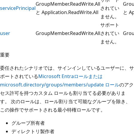
GroupMember.ReadWrite.All
Grou
servicePrincipal
されてい
と Application.ReadWrite.All
と Ap
ません。
サポート
user
GroupMember.ReadWrite.All
されてい
Grou
ません。
重要
委任されたシナリオでは、サインインしているユーザーに、サ
ポートされている
Microsoft Entraロールまたは
microsoft.directory/groups/members/update
ロール
のアク
セス許可を持つカスタム ロールも割り当てる必要がありま
す。 次のロールは、ロール割り当て可能なグループを除き、
この操作でサポートされる最小特権ロールです。
グループ所有者
ディレクトリ製作者