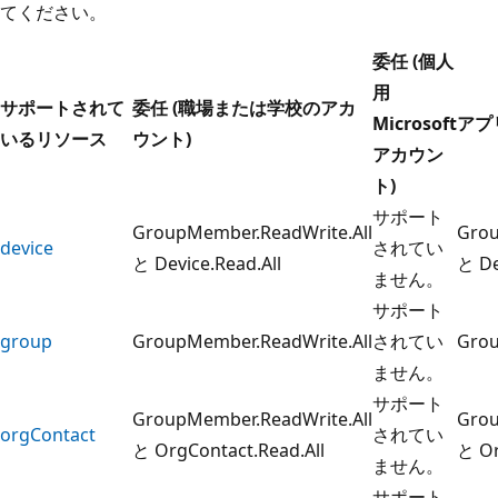
てください。
委任 (個人
用
サポートされて
委任 (職場または学校のアカ
Microsoft
アプ
いるリソース
ウント)
アカウン
ト)
サポート
GroupMember.ReadWrite.All
Grou
device
されてい
と Device.Read.All
と De
ません。
サポート
group
GroupMember.ReadWrite.All
されてい
Grou
ません。
サポート
GroupMember.ReadWrite.All
Grou
orgContact
されてい
と OrgContact.Read.All
と Or
ません。
サポート