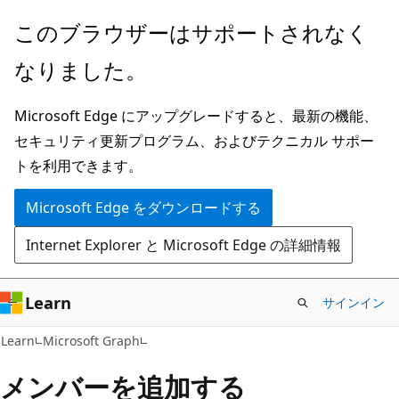
メ
このブラウザーはサポートされなく
イ
なりました。
ン
コ
Microsoft Edge にアップグレードすると、最新の機能、
ン
セキュリティ更新プログラム、およびテクニカル サポー
テ
トを利用できます。
ン
ツ
Microsoft Edge をダウンロードする
に
Internet Explorer と Microsoft Edge の詳細情報
ス
キ
ッ
Learn
サインイン
プ
Learn
Microsoft Graph
メンバーを追加する