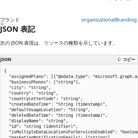
ブランド
organizationalBranding
JSON 表記
次の JSON 表現は、リソースの種類を示しています。
JSON
コピー
{

  "assignedPlans": [{"@odata.type": "microsoft.graph.as
  "businessPhones": ["string"],

  "city": "string",

  "country": "string",

  "countryLetterCode": "string",

  "createdDateTime": "String (timestamp)",

  "defaultUsageLocation": "String",

  "deletedDateTime": "String (timestamp)",

  "displayName": "string",

  "id": "string (identifier)",

  "isMultipleDataLocationsForServicesEnabled": "boolean
  "marketingNotificationEmails": ["string"],
