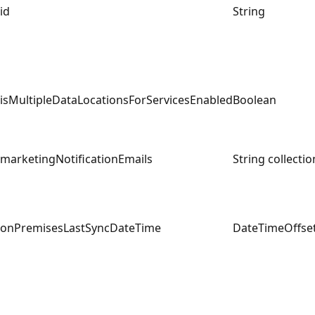
id
String
isMultipleDataLocationsForServicesEnabled
Boolean
marketingNotificationEmails
String collectio
onPremisesLastSyncDateTime
DateTimeOffse