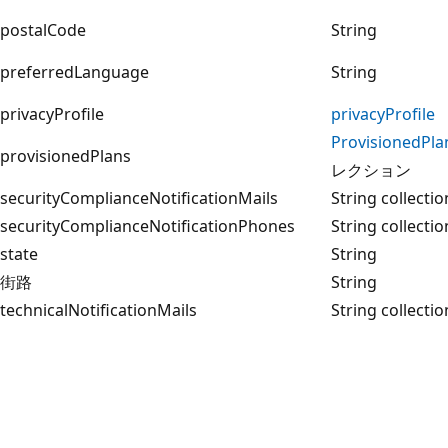
postalCode
String
preferredLanguage
String
privacyProfile
privacyProfile
ProvisionedPla
provisionedPlans
レクション
securityComplianceNotificationMails
String collectio
securityComplianceNotificationPhones
String collectio
state
String
街路
String
technicalNotificationMails
String collectio