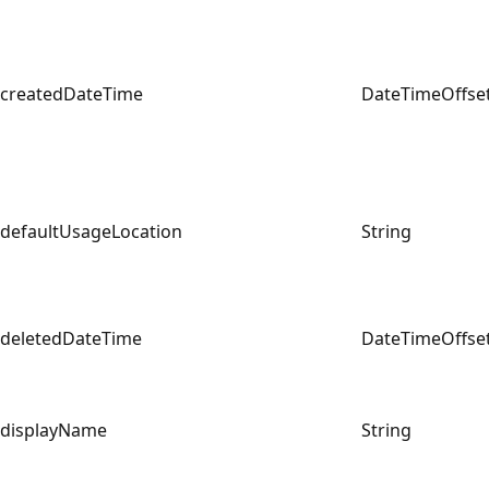
createdDateTime
DateTimeOffse
defaultUsageLocation
String
deletedDateTime
DateTimeOffse
displayName
String