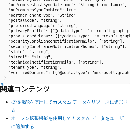
  "onPremisesLastSyncDateTime": "String (timestamp)",

  "onPremisesSyncEnabled": true,

  "partnerTenantType": "String",

  "postalCode": "string",

  "preferredLanguage": "string",

  "privacyProfile": {"@odata.type": "microsoft.graph.pr
  "provisionedPlans": [{"@odata.type": "microsoft.graph
  "securityComplianceNotificationMails": ["string"],

  "securityComplianceNotificationPhones": ["string"],

  "state": "string",

  "street": "string",

  "technicalNotificationMails": ["string"],

  "tenantType": "string",

  "verifiedDomains": [{"@odata.type": "microsoft.graph.
関連コンテンツ
拡張機能を使用してカスタム データをリソースに追加す
る
オープン拡張機能を使用してカスタム データをユーザー
に追加する