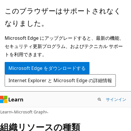
メ
このブラウザーはサポートされなく
イ
なりました。
ン
コ
Microsoft Edge にアップグレードすると、最新の機能、
ン
セキュリティ更新プログラム、およびテクニカル サポー
テ
トを利用できます。
ン
ツ
Microsoft Edge をダウンロードする
に
Internet Explorer と Microsoft Edge の詳細情報
ス
キ
ッ
Learn
サインイン
プ
Learn
Microsoft Graph
組織リソースの種類