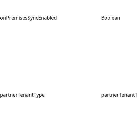
onPremisesSyncEnabled
Boolean
partnerTenantType
partnerTenant