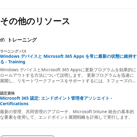
読
み
その他のリソース
取
り
モ
トレーニング
ー
ラーニング パス
ド
Windows デバイスと Microsoft 365 Apps を常に最新の状態に維持す
る - Training
が
Windows デバイスとMicrosoft 365 Appsに更新プログラムを効果的に
無
ロールアウトする方法について説明します。 更新プログラムを迅速に
展開し、リモートワークフォースをサポートするには、3 フェーズのプ
効
ロセス **計画 > 展開 > 準備** に従います。
認定資格
Microsoft 365 認定: エンドポイント管理者アソシエイト -
Certifications
最新の管理、共同管理のアプローチ、Microsoft Intune 統合の基本的
な要素を使用して、エンドポイント展開戦略を計画して実行します。