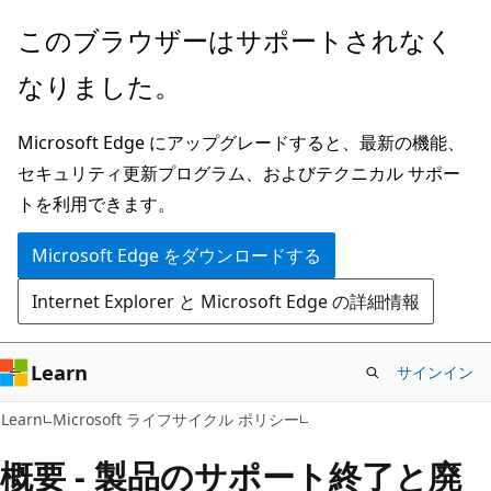
メ
このブラウザーはサポートされなく
イ
なりました。
ン
コ
Microsoft Edge にアップグレードすると、最新の機能、
ン
セキュリティ更新プログラム、およびテクニカル サポー
テ
トを利用できます。
ン
ツ
Microsoft Edge をダウンロードする
に
Internet Explorer と Microsoft Edge の詳細情報
ス
キ
ッ
Learn
サインイン
プ
Learn
Microsoft ライフサイクル ポリシー
概要 - 製品のサポート終了と廃