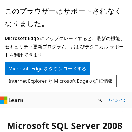
メ
このブラウザーはサポートされなく
イ
なりました。
ン
コ
Microsoft Edge にアップグレードすると、最新の機能、
ン
セキュリティ更新プログラム、およびテクニカル サポー
テ
トを利用できます。
ン
ツ
Microsoft Edge をダウンロードする
に
Internet Explorer と Microsoft Edge の詳細情報
ス
キ
ッ
Learn
サインイン
プ
Microsoft SQL Server 2008