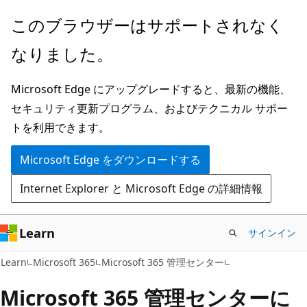
メ
このブラウザーはサポートされなく
イ
なりました。
ン
コ
Microsoft Edge にアップグレードすると、最新の機能、
ン
セキュリティ更新プログラム、およびテクニカル サポー
テ
トを利用できます。
ン
ツ
Microsoft Edge をダウンロードする
に
Internet Explorer と Microsoft Edge の詳細情報
ス
キ
ッ
Learn
サインイン
プ
Learn
Microsoft 365
Microsoft 365 管理センター
Microsoft 365 管理センターに