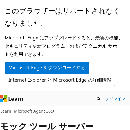
メ
このブラウザーはサポートされなく
イ
なりました。
ン
コ
Microsoft Edge にアップグレードすると、最新の機能、
ン
セキュリティ更新プログラム、およびテクニカル サポー
テ
トを利用できます。
ン
ツ
Microsoft Edge をダウンロードする
に
Internet Explorer と Microsoft Edge の詳細情報
ス
キ
ッ
Learn
サインイン
プ
Learn
Microsoft Agent 365
モック ツール サーバー