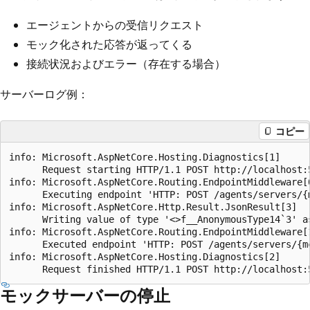
エージェントからの受信リクエスト
モック化された応答が返ってくる
接続状況およびエラー（存在する場合）
サーバーログ例：
コピー
info: Microsoft.AspNetCore.Hosting.Diagnostics[1]

      Request starting HTTP/1.1 POST http://localhost:
info: Microsoft.AspNetCore.Routing.EndpointMiddleware[0
      Executing endpoint 'HTTP: POST /agents/servers/{m
info: Microsoft.AspNetCore.Http.Result.JsonResult[3]

      Writing value of type '<>f__AnonymousType14`3' as
info: Microsoft.AspNetCore.Routing.EndpointMiddleware[1
      Executed endpoint 'HTTP: POST /agents/servers/{mc
info: Microsoft.AspNetCore.Hosting.Diagnostics[2]

モックサーバーの停止