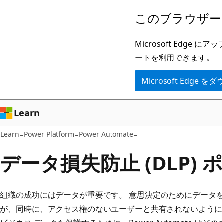
メ
このブラウザー
イ
ン
Microsoft Ed
コ
ートを利用できます。
ン
Microsoft Edge
テ
ン
ツ
Learn
に
Learn
Power Platform
Power Automate
ス
キ
データ損失防止 (DLP)
ッ
プ
組織の成功にはデータが重要です。 意思決定のためにデータ
が、同時に、アクセス権のないユーザーと共有されないように