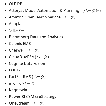
OLE DB
Acterys : Model Automation & Planning （ベータ版）
Amazon OpenSearch Service (ベータ)
Anaplan
ソルバー
Bloomberg Data and Analytics
Celonis EMS
Cherwell (ベータ)
CloudBluePSA (ベータ)
Cognite Data Fusion
EQuIS
FactSet RMS (ベータ)
inwink (ベータ)
Kognitwin
Power BI の MicroStrategy
OneStream (ベータ)