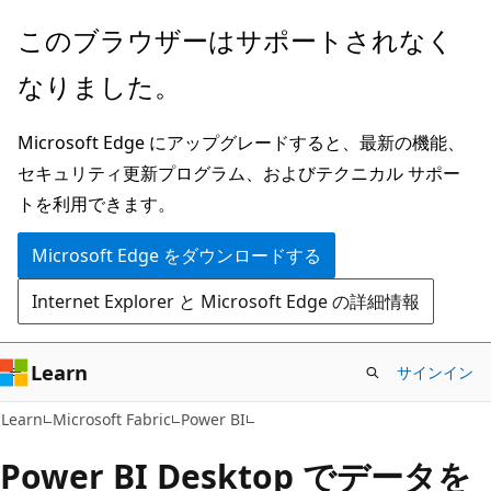
メ
このブラウザーはサポートされなく
イ
なりました。
ン
コ
Microsoft Edge にアップグレードすると、最新の機能、
ン
セキュリティ更新プログラム、およびテクニカル サポー
テ
トを利用できます。
ン
ツ
Microsoft Edge をダウンロードする
に
Internet Explorer と Microsoft Edge の詳細情報
ス
キ
ッ
Learn
サインイン
プ
Learn
Microsoft Fabric
Power BI
Power BI Desktop でデータを