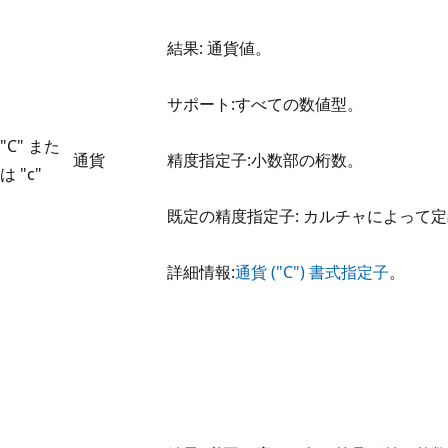
結果: 通貨値。
サポート:すべての数値型。
"C" また
通貨
精度指定子:小数部の桁数。
は "c"
既定の精度指定子: カルチャによって
詳細情報:
通貨 ("C") 書式指定子
。