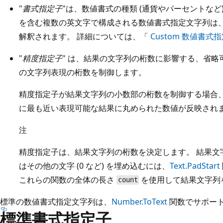
"
書式指定子
"は、数値書式の種類 (通貨やパーセントなど
を含む複数の英文字で構成される数値書式指定文字列は
解釈されます。 詳細については、「
Custom 数値書式
"
精度指定子
" は、結果の文字列の桁数に影響する、省略
の文字列表現の桁数を制御します。
精度指定子が結果文字列の小数部の桁数を制御する場合
に最も近い表現可能な結果に丸められた数値が反映され
注
精度指定子は、結果文字列の桁数を決定します。 結果文
はその他の文字 (0 など) を埋め込むには、
Text.PadStart
これらの関数の全体の長さ
を使用して結果文字列
count
標準の数値書式指定文字列は、
Number.ToText
関数でサポー
標準書式指定子