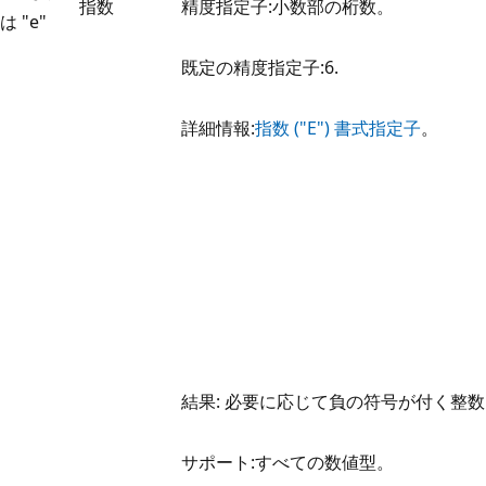
指数
精度指定子:小数部の桁数。
は "e"
既定の精度指定子:6.
詳細情報:
指数 ("E") 書式指定子
。
結果: 必要に応じて負の符号が付く整
サポート:すべての数値型。