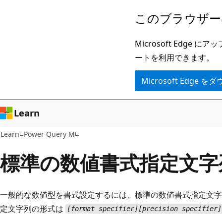
メ
このブラウザー
イ
ン
Microsoft Ed
コ
ートを利用できます。
ン
Microsoft Edge
テ
ン
ツ
Learn
に
Learn
Power Query M
ス
キ
標準の数値書式指定文字
ッ
プ
一般的な数値型を書式設定するには、標準の数値書式指定文字
定文字列の形式は
[format specifier][precision specifier]