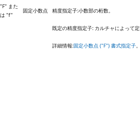
"F" また
固定小数点
精度指定子:小数部の桁数。
は "f"
既定の精度指定子: カルチャによって
詳細情報:
固定小数点 ("F") 書式指定子