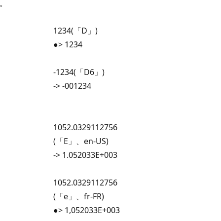
数。
1234(「D」)
●> 1234
-1234(「D6」)
-> -001234
1052.0329112756
(「E」、en-US)
-> 1.052033E+003
1052.0329112756
(「e」、fr-FR)
●> 1,052033E+003