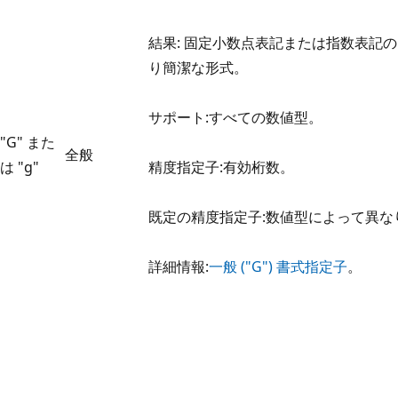
結果: 固定小数点表記または指数表記
り簡潔な形式。
サポート:すべての数値型。
"G" また
全般
は "g"
精度指定子:有効桁数。
既定の精度指定子:数値型によって異な
詳細情報:
一般 ("G") 書式指定子
。