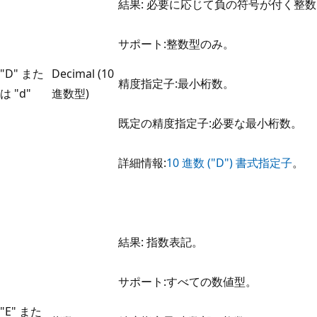
結果: 必要に応じて負の符号が付く整
サポート:整数型のみ。
"D" また
Decimal (10
精度指定子:最小桁数。
は "d"
進数型)
既定の精度指定子:必要な最小桁数。
詳細情報:
10 進数 ("D") 書式指定子
。
結果: 指数表記。
サポート:すべての数値型。
"E" また