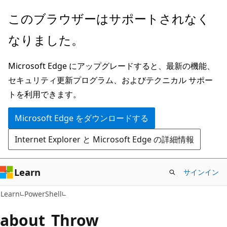
メ
このブラウザーはサポートされなく
イ
なりました。
ン
コ
Microsoft Edge にアップグレードすると、最新の機能、
ン
セキュリティ更新プログラム、およびテクニカル サポー
テ
トを利用できます。
ン
ツ
Microsoft Edge をダウンロードする
に
Internet Explorer と Microsoft Edge の詳細情報
ス
キ
ッ
Learn
サインイン
プ
Learn
PowerShell
about_Throw