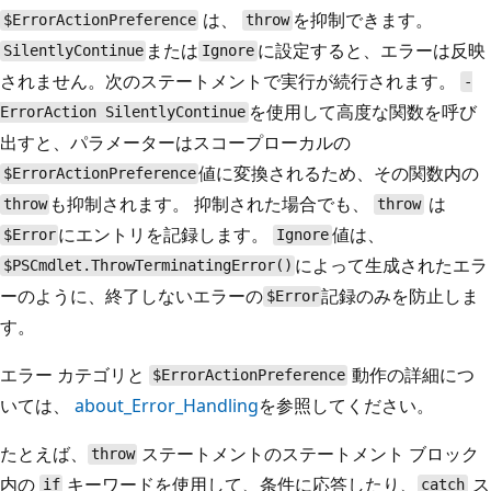
は、
を抑制できます。
$ErrorActionPreference
throw
または
に設定すると、エラーは反映
SilentlyContinue
Ignore
されません。次のステートメントで実行が続行されます。
-
を使用して高度な関数を呼び
ErrorAction SilentlyContinue
出すと、パラメーターはスコープローカルの
値に変換されるため、その関数内の
$ErrorActionPreference
も抑制されます。 抑制された場合でも、
は
throw
throw
にエントリを記録します。
値は、
$Error
Ignore
によって生成されたエラ
$PSCmdlet.ThrowTerminatingError()
ーのように、終了しないエラーの
記録のみを防止しま
$Error
す。
エラー カテゴリと
動作の詳細につ
$ErrorActionPreference
いては、
about_Error_Handling
を参照してください。
たとえば、
ステートメントのステートメント ブロック
throw
内の
キーワードを使用して、条件に応答したり、
ス
if
catch