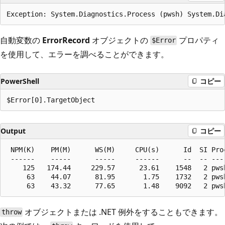
自動変数の
ErrorRecord
オブジェクトの
プロパティ
$Error
を使用して、エラーを調べることができます。
PowerShell
コピー
Output
コピー
 NPM(K)    PM(M)      WS(M)     CPU(s)      Id  SI Proc
 ------    -----      -----     ------      --  -- ----
    125   174.44     229.57      23.61    1548   2 pwsh
     63    44.07      81.95       1.75    1732   2 pwsh
オブジェクトまたは .NET 例外を
することもできます。
throw