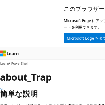
メ
このブラウザー
イ
ン
Microsoft Ed
コ
ートを利用できます。
ン
Microsoft Edge
テ
ン
ツ
Learn
に
Learn
PowerShell
ス
キ
about_Trap
ッ
プ
簡単な説明