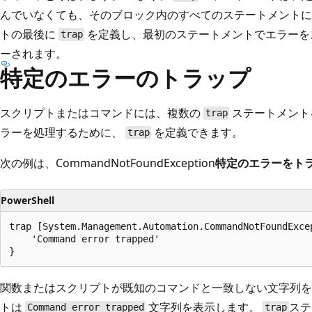
んでいなくても、そのブロック内のすべてのステートメントに
トの最後に
を定義し、最初のステートメントでエラーを
trap
ーされます。
特定のエラーのトラップ
スクリプトまたはコマンドには、複数の
ステートメント
trap
ラーを処理するために、
を定義できます。
trap
次の例は、CommandNotFoundException
特定のエラーをト
PowerShell
trap [System.Management.Automation.CommandNotFoundExcep
    'Command error trapped'

関数またはスクリプトが既知のコマンドと一致しない文字列
トは
文字列を表示します。
ステ
Command error trapped
trap