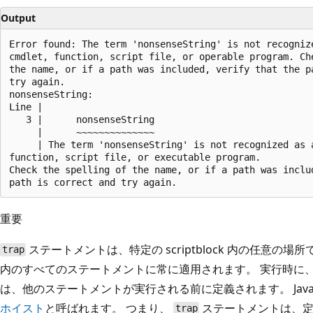
Output
Error found: The term 'nonsenseString' is not recognize
cmdlet, function, script file, or operable program. Che
the name, or if a path was included, verify that the pa
try again.

nonsenseString:

Line |

   3 |      nonsenseString

     |      ~~~~~~~~~~~~~~

     | The term 'nonsenseString' is not recognized as a
function, script file, or executable program.

Check the spelling of the name, or if a path was includ
重要
ステートメントは、特定の scriptblock 内の任意の場所で定
trap
内のすべてのステートメントに常に適用されます。 実行時に
は、他のステートメントが実行される前に定義されます。 JavaS
ホイスト
と呼ばれます。 つまり、
ステートメントは、定
trap