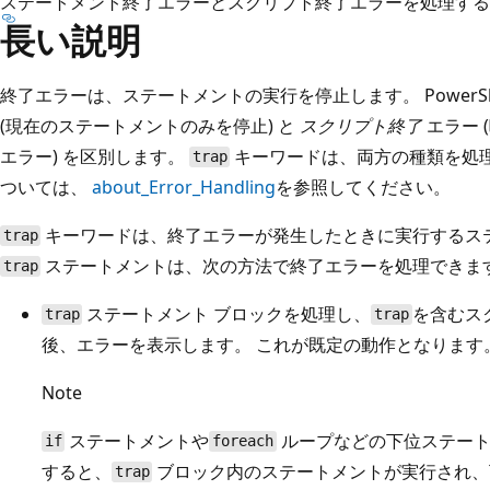
ステートメント終了エラーとスクリプト終了エラーを処理する
長い説明
終了エラーは、ステートメントの実行を停止します。 PowerShe
(現在のステートメントのみを停止) と
スクリプト終了
エラー 
エラー) を区別します。
キーワードは、両方の種類を処理
trap
ついては、
about_Error_Handling
を参照してください。
キーワードは、終了エラーが発生したときに実行するス
trap
ステートメントは、次の方法で終了エラーを処理できま
trap
ステートメント ブロックを処理し、
を含むス
trap
trap
後、エラーを表示します。 これが既定の動作となります
Note
ステートメントや
ループなどの下位ステート
if
foreach
すると、
ブロック内のステートメントが実行され、
trap