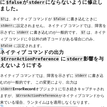
に
が
にならないように修正し
$false
stderr
ました。
は、ネイティブ コマンドが
に書き込むときに
$?
$false
に設定されません。 ネイティブ コマンドでは、障害を
stderr
示さずに
に書き込むのが一般的です。
は、ネイテ
stderr
$?
ィブ コマンドに 0 以外の終了コードがある場合にのみ、
に設定されます。
$false
ネイティブ コマンドの出力
に
影響を与
$ErrorActionPreference
stderr
えないようにする
ネイティブ コマンドでは、障害を示さずに
に書き込
stderr
むのが一般的です。 この変更により、出力は
ErrorRecord
オブジェクトに引き続きキャプチャされ
stderr
ますが、
がネイティブコマンドから
$ErrorActionPreference
来ている場合、ランタイムは
を適用しなくなります。