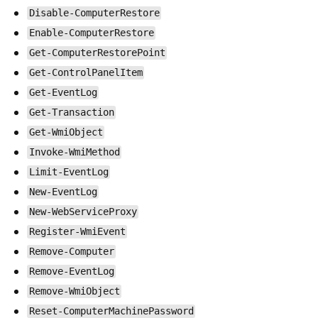
Disable-ComputerRestore
Enable-ComputerRestore
Get-ComputerRestorePoint
Get-ControlPanelItem
Get-EventLog
Get-Transaction
Get-WmiObject
Invoke-WmiMethod
Limit-EventLog
New-EventLog
New-WebServiceProxy
Register-WmiEvent
Remove-Computer
Remove-EventLog
Remove-WmiObject
Reset-ComputerMachinePassword