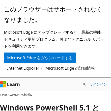
メ
このブラウザーはサポートされなく
イ
なりました。
ン
コ
Microsoft Edge にアップグレードすると、最新の機能、
ン
セキュリティ更新プログラム、およびテクニカル サポー
テ
トを利用できます。
ン
ツ
Microsoft Edge をダウンロードする
に
Internet Explorer と Microsoft Edge の詳細情報
ス
キ
ッ
Learn
サインイン
プ
Learn
PowerShell
Windows PowerShell 5.1 と