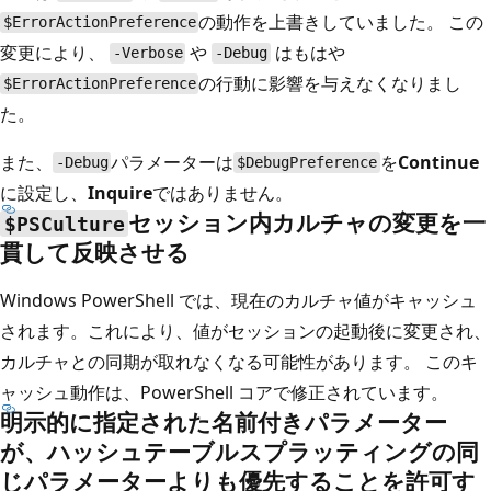
の動作を上書きしていました。 この
$ErrorActionPreference
変更により、
や
はもはや
-Verbose
-Debug
の行動に影響を与えなくなりまし
$ErrorActionPreference
た。
また、
パラメーターは
を
Continue
-Debug
$DebugPreference
に設定し、
Inquire
ではありません。
セッション内カルチャの変更を一
$PSCulture
貫して反映させる
Windows PowerShell では、現在のカルチャ値がキャッシュ
されます。これにより、値がセッションの起動後に変更され、
カルチャとの同期が取れなくなる可能性があります。 このキ
ャッシュ動作は、PowerShell コアで修正されています。
明示的に指定された名前付きパラメーター
が、ハッシュテーブルスプラッティングの同
じパラメーターよりも優先することを許可す