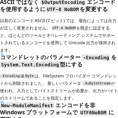
ASCII ではなく
エンコード
$OutputEncoding
を使用するように
を変更する
UTF-8 NoBOM
以前のエンコード ASCII (7 ビット) では、場合によっては出力
が正しく変更されません。
を既定に設定する
UTF-8 NoBOM
と、ほとんどのツールとオペレーティング システムでサポー
トされているエンコードを使用して Unicode 出力が保持され
ます。
コマンドレットのパラメーター
を
-Encoding
型にする
System.Text.Encoding
値
は、FileSystem プロバイダー コマンドレッ
-Encoding
Byte
トから削除されました。 新しいパラメータ
が
-AsByteStream
使われ、入力としてバイトストリームが必要か、出力がバイト
のストリームであることを指定します。
エンコードを非
New-ModuleManifest
Windows プラットフォームで
に
UTF8NoBOM