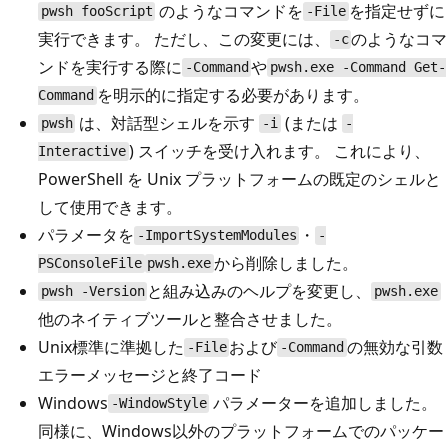
のようなコマンドを
を指定せずに
pwsh fooScript
-File
実行できます。 ただし、この変更には、
のようなコマ
-c
ンドを実行する際に
や
-Command
pwsh.exe -Command Get-
を明示的に指定する必要があります。
Command
は、対話型シェルを示す
(または
pwsh
-i
-
) スイッチを受け入れます。 これにより、
Interactive
PowerShell を Unix プラットフォームの既定のシェルと
して使用できます。
パラメータを
・
-ImportSystemModules
-
から削除しました。
PSConsoleFile
pwsh.exe
と組み込みのヘルプを変更し、
pwsh -Version
pwsh.exe
他のネイティブツールと整合させました。
Unix標準に準拠した
および
の無効な引数
-File
-Command
エラーメッセージと終了コード
Windows
パラメーターを追加しました。
-WindowStyle
同様に、Windows以外のプラットフォームでのパッケー