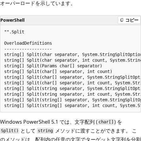
オーバーロードを示しています。
PowerShell
コピー
"".Split

OverloadDefinitions

-------------------

string[] Split(char separator, System.StringSplitOption
string[] Split(char separator, int count, System.String
string[] Split(Params char[] separator)

string[] Split(char[] separator, int count)

string[] Split(char[] separator, System.StringSplitOpti
string[] Split(char[] separator, int count, System.Stri
string[] Split(string separator, System.StringSplitOpti
string[] Split(string separator, int count, System.Stri
string[] Split(string[] separator, System.StringSplitOp
Windows PowerShell 5.1 では、文字配列 (
) を
char[]
として
メソッドに渡すことができます。 こ
Split()
string
のメソッドは、配列内の任意の文字でターゲット文字列を分割