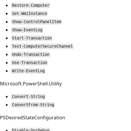
Restore-Computer
Set-WmiInstance
Show-ControlPanelItem
Show-EventLog
Start-Transaction
Test-ComputerSecureChannel
Undo-Transaction
Use-Transaction
Write-EventLog
Microsoft.PowerShell.Utility
Convert-String
ConvertFrom-String
PSDesiredStateConfiguration
Disable-DscDebug