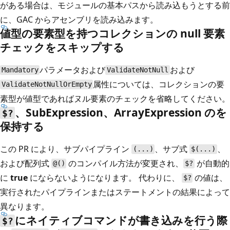
がある場合は、モジュールの基本パスから読み込もうとする前
に、GAC からアセンブリを読み込みます。
値型の要素型を持つコレクションの null 要素
チェックをスキップする
パラメータおよび
および
Mandatory
ValidateNotNull
属性については、コレクションの要
ValidateNotNullOrEmpty
素型が値型であればヌル要素のチェックを省略してください。
、
SubExpression
、
ArrayExpression
の
を
$?
保持する
この PR により、サブパイプライン
、サブ式
、
(...)
$(...)
および配列式
のコンパイル方法が変更され、
が自動的
@()
$?
に
true
にならないようになります。 代わりに、
の値は、
$?
実行されたパイプラインまたはステートメントの結果によって
異なります。
にネイティブコマンドが書き込みを行う際
$?