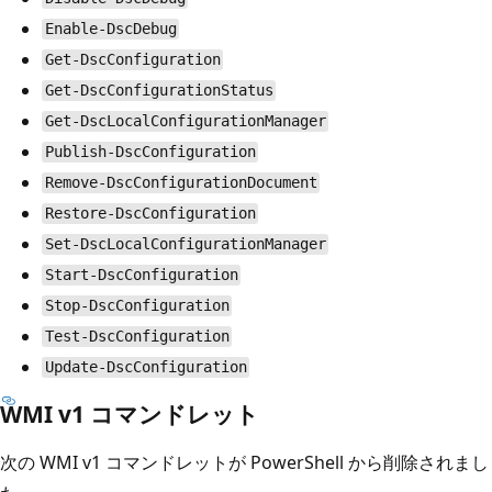
Enable-DscDebug
Get-DscConfiguration
Get-DscConfigurationStatus
Get-DscLocalConfigurationManager
Publish-DscConfiguration
Remove-DscConfigurationDocument
Restore-DscConfiguration
Set-DscLocalConfigurationManager
Start-DscConfiguration
Stop-DscConfiguration
Test-DscConfiguration
Update-DscConfiguration
WMI v1 コマンドレット
次の WMI v1 コマンドレットが PowerShell から削除されまし