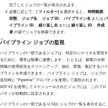
完了したジョブの一覧が表示されます。
必要に応じて、[
フィルター]
を選択すると、
時間範囲
、
状態
、
ジョブ名
、
ジョブ ID
、
パイプライン名
または
パ
イプライン ID
、
繰り返し名
または
繰り返し ID
、
作成
者
の値でジョブを検索できます。
パイプライン ジョブの監視
パイプラインの一部であるジョブは、特定のシナリオを実現す
るために、通常は順番に連携します。 たとえば、顧客の分析
情報の使用状況をクリーンアップ、抽出、変換、集計するパイ
プラインを作成できます。 パイプライン ジョブは、ジョブの
送信時に "Pipeline" プロパティを使用して識別されます。
ADF V2 を使用してスケジュールされたジョブには、このプロ
パティが自動的に設定されます。
パイプラインの一部である U-SQL ジョブの一覧を表示するに