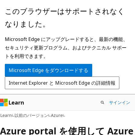
メ
このブラウザーはサポートされなく
イ
なりました。
ン
コ
Microsoft Edge にアップグレードすると、最新の機能、
ン
セキュリティ更新プログラム、およびテクニカル サポー
テ
トを利用できます。
ン
ツ
Microsoft Edge をダウンロードする
に
Internet Explorer と Microsoft Edge の詳細情報
ス
キ
ッ
Learn
サインイン
プ
Learn
以前のバージョン
Azure
Azure portal を使用して Azure