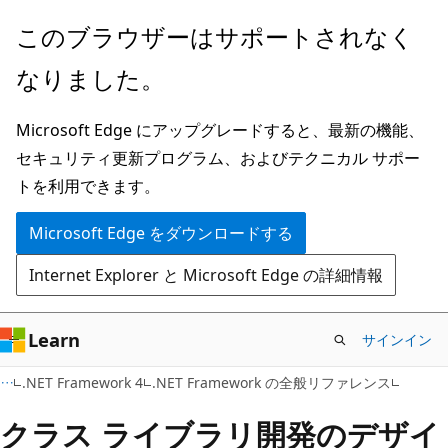
メ
このブラウザーはサポートされなく
イ
なりました。
ン
コ
Microsoft Edge にアップグレードすると、最新の機能、
ン
セキュリティ更新プログラム、およびテクニカル サポー
テ
トを利用できます。
ン
ツ
Microsoft Edge をダウンロードする
に
Internet Explorer と Microsoft Edge の詳細情報
ス
キ
ッ
Learn
サインイン
プ
.NET Framework 4
.NET Framework の全般リファレンス
クラス ライブラリ開発のデザイ