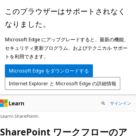
メ
このブラウザーはサポートされなく
イ
なりました。
ン
コ
Microsoft Edge にアップグレードすると、最新の機能、
ン
セキュリティ更新プログラム、およびテクニカル サポー
テ
トを利用できます。
ン
ツ
Microsoft Edge をダウンロードする
に
Internet Explorer と Microsoft Edge の詳細情報
ス
キ
ッ
Learn
サインイン
プ
Learn
SharePoint
SharePoint ワークフローのア