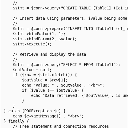
    //   

    $stmt = $conn->query("CREATE TABLE [Table1] ([c1_i
    // Insert data using parameters, $value being some 
    //

    $stmt = $conn->prepare("INSERT INTO [Table1] (c1_i
    $stmt->bindValue(1, 1);

    $stmt->bindParam(2, $value);

    $stmt->execute();

    // Retrieve and display the data

    //

    $stmt = $conn->query("SELECT * FROM [Table1]");

    $outValue = null;

    if ($row = $stmt->fetch()) {

        $outValue = $row[1];

        echo "Value: " . $outValue . "<br>";

        if ($value !== $outValue) {

            echo "Data retrieved, \'$outValue\', is une
        }

    }

} catch (PDOException $e) {

    echo $e->getMessage() . "<br>";

} finally {

    // Free statement and connection resources
