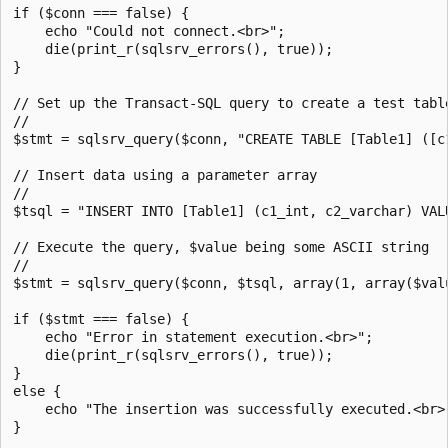
if ($conn === false) {

    echo "Could not connect.<br>";  

    die(print_r(sqlsrv_errors(), true));

}  

// Set up the Transact-SQL query to create a test table
//   

$stmt = sqlsrv_query($conn, "CREATE TABLE [Table1] ([c
// Insert data using a parameter array 

//

$tsql = "INSERT INTO [Table1] (c1_int, c2_varchar) VALU
// Execute the query, $value being some ASCII string

//   

$stmt = sqlsrv_query($conn, $tsql, array(1, array($val
if ($stmt === false) {

    echo "Error in statement execution.<br>";  

    die(print_r(sqlsrv_errors(), true));  

}  

else {  

    echo "The insertion was successfully executed.<br>"
}  
