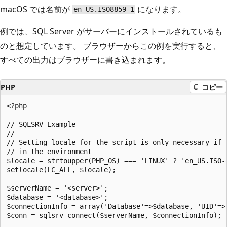
macOS では名前が
になります。
en_US.ISO8859-1
例では、SQL Server がサーバーにインストールされているも
のと想定しています。 ブラウザーからこの例を実行すると、
すべての出力はブラウザーに書き込まれます。
PHP
コピー
<?php  

// SQLSRV Example

//

// Setting locale for the script is only necessary if L
// in the environment

$locale = strtoupper(PHP_OS) === 'LINUX' ? 'en_US.ISO-8
setlocale(LC_ALL, $locale);

$serverName = '<server>';

$database = '<database>';

$connectionInfo = array('Database'=>$database, 'UID'=>$
$conn = sqlsrv_connect($serverName, $connectionInfo);
