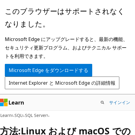
メ
このブラウザーはサポートされなく
イ
なりました。
ン
コ
Microsoft Edge にアップグレードすると、最新の機能、
ン
セキュリティ更新プログラム、およびテクニカル サポー
テ
トを利用できます。
ン
ツ
Microsoft Edge をダウンロードする
に
Internet Explorer と Microsoft Edge の詳細情報
ス
キ
ッ
Learn
サインイン
プ
Learn
SQL
SQL Server
方法:Linux および macOS での