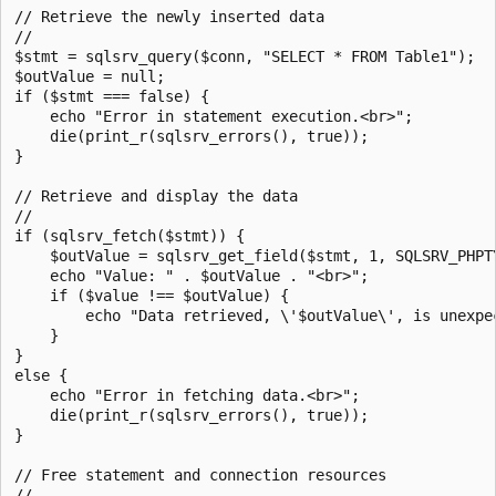
// Retrieve the newly inserted data

//   

$stmt = sqlsrv_query($conn, "SELECT * FROM Table1");

$outValue = null;  

if ($stmt === false) {  

    echo "Error in statement execution.<br>";  

    die(print_r(sqlsrv_errors(), true));  

}  

// Retrieve and display the data

//   

if (sqlsrv_fetch($stmt)) {  

    $outValue = sqlsrv_get_field($stmt, 1, SQLSRV_PHPTY
    echo "Value: " . $outValue . "<br>";

    if ($value !== $outValue) {

        echo "Data retrieved, \'$outValue\', is unexpec
    }

}  

else {  

    echo "Error in fetching data.<br>";  

    die(print_r(sqlsrv_errors(), true));  

}  

// Free statement and connection resources

//   
