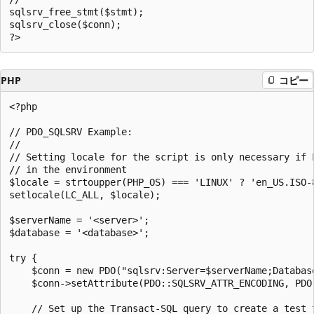
sqlsrv_free_stmt($stmt);  

sqlsrv_close($conn);  

PHP
コピー
<?php  

// PDO_SQLSRV Example:

//

// Setting locale for the script is only necessary if L
// in the environment

$locale = strtoupper(PHP_OS) === 'LINUX' ? 'en_US.ISO-8
setlocale(LC_ALL, $locale);

$serverName = '<server>';

$database = '<database>';

try {

    $conn = new PDO("sqlsrv:Server=$serverName;Database
    $conn->setAttribute(PDO::SQLSRV_ATTR_ENCODING, PDO:
    // Set up the Transact-SQL query to create a test t