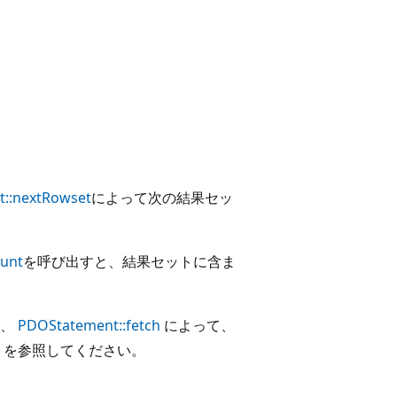
::nextRowset
によって次の結果セッ
unt
を呼び出すと、結果セットに含ま
に、
PDOStatement::fetch
によって、
を参照してください。