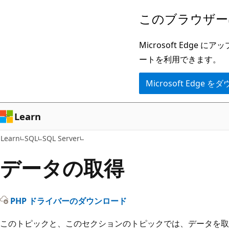
メ
このブラウザー
イ
ン
Microsoft Ed
コ
ートを利用できます。
ン
Microsoft Edge
テ
ン
ツ
Learn
に
Learn
SQL
SQL Server
ス
キ
データの取得
ッ
プ
PHP ドライバーのダウンロード
このトピックと、このセクションのトピックでは、データを取