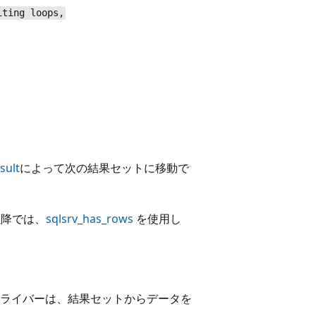
iting loops,
sult
によって次の結果セットに移動で
1 以降では、
sqlsrv_has_rows
を使用し
O_SQLSRV ドライバーは、結果セットからデータを