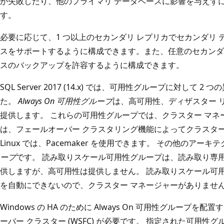
が失敗したり、他のプライマリ データベースに影響を与えず
す。
必要に応じて、1 つ以上のセカンダリ レプリカでセカンダリ
スをサポートするように構成できます。また、任意のセカンダ
スのバックアップを許容するように構成できます。
SQL Server 2017 (14.x) では、可用性グループに対し
た。
Always On 可用性グループ
は、高可用性、ディザスター 
提供します。 これらの可用性グループでは、クラスター マネージ
は、フェールオーバー クラスタリング機能によってクラスタ
Linux では、Pacemaker を使用できます。 その他のアーキ
ープ
です。 読み取りスケール可用性グループは、読み取り専
供しますが、高可用性は提供しません。 読み取りスケール可
を自動にできないので、クラスター マネージャーがありませ
Windows の HA のために Always On 可用性グループを配置す
ーバー クラスター (WSFC) が必要です。 指定された可用