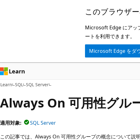
メ
このブラウザー
イ
ン
Microsoft Ed
コ
ートを利用できます。
ン
Microsoft Edge
テ
ン
ツ
Learn
に
Learn
SQL
SQL Server
ス
キ
Always On 可用性グ
ッ
プ
適用対象:
SQL Server
この記事では、Always On 可用性グループの概念について説明し