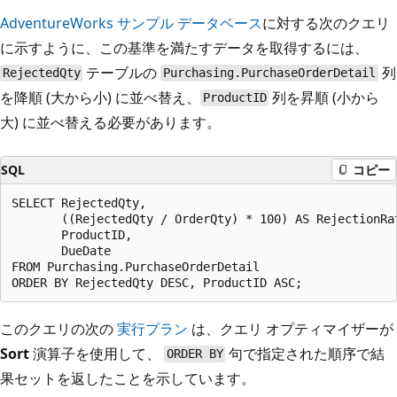
AdventureWorks サンプル データベース
に対する次のクエリ
に示すように、この基準を満たすデータを取得するには、
テーブルの
列
RejectedQty
Purchasing.PurchaseOrderDetail
を降順 (大から小) に並べ替え、
列を昇順 (小から
ProductID
大) に並べ替える必要があります。
SQL
コピー
SELECT RejectedQty,

       ((RejectedQty / OrderQty) * 100) AS RejectionRat
       ProductID,

       DueDate

FROM Purchasing.PurchaseOrderDetail

このクエリの次の
実行プラン
は、クエリ オプティマイザーが
Sort
演算子を使用して、
句で指定された順序で結
ORDER BY
果セットを返したことを示しています。