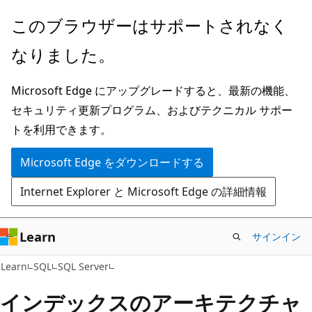
メ
このブラウザーはサポートされなく
イ
なりました。
ン
コ
Microsoft Edge にアップグレードすると、最新の機能、
ン
セキュリティ更新プログラム、およびテクニカル サポー
テ
トを利用できます。
ン
ツ
Microsoft Edge をダウンロードする
に
Internet Explorer と Microsoft Edge の詳細情報
ス
キ
ッ
Learn
サインイン
プ
Learn
SQL
SQL Server
インデックスのアーキテクチャ