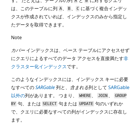
す。 たとえば、テーブルの列
と
に対するクエリ
A
B
は、このテーブルに列
、
、
に基づく複合インデッ
A
B
C
クスが作成されていれば、インデックスのみから指定し
たデータを取得できます。
Note
カバー
インデックスは、ベース テーブルにアクセスせず
にクエリによるすべてのデータ アクセスを直接満たす
非
クラスター化インデックス
です。
このようなインデックスには、インデックス キーに必要
なすべての
SARGable
列と、
含まれる
列として
SARGable
以外の
列があります。 つまり、
、
、
WHERE
JOIN
GROUP
句、または
句または
句のいずれか
BY
SELECT
UPDATE
で、クエリに必要なすべての列がインデックスに存在し
ます。