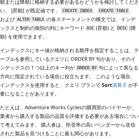
順または降順に格納する必要があるかどうかを検討してくださ
い。 [昇順] が既定値です。
、
、
CREATE INDEX
CREATE TABLE
および
の各ステートメントの構文では、インデ
ALTER TABLE
ックスと制約の個別の列にキーワード
(昇順) と
(降
ASC
DESC
順) を使用できます。
インデックスにキー値が格納される順序を指定することは、テ
ーブルを参照しているクエリに ORDER BY 句があり、そのイ
ンデックスの 1 つ以上のキー列が
句によって異なる
ORDER BY
方向に指定されている場合に役立ちます。 このような場合、
インデックスを使用すると、クエリ プランで
Sort
演算子
が不
要になることがあります。
たとえば、Adventure Works Cyclesの購買部のバイヤーが、
業者から購入する製品の品質を評価する必要がある場合につい
て考えてみます。 購入者は、拒否率の高いベンダーから送信
された製品を見つけることに最も関心があります。