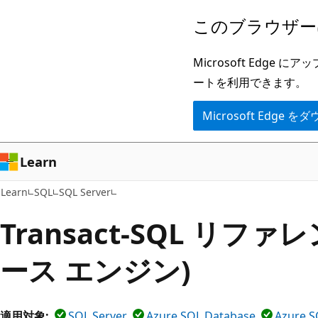
メ
このブラウザー
イ
ン
Microsoft Ed
コ
ートを利用できます。
ン
Microsoft Edge
テ
ン
ツ
Learn
に
Learn
SQL
SQL Server
ス
キ
Transact-SQL リフ
ッ
ース エンジン)
プ
適用対象:
SQL Server
Azure SQL Database
Azure S