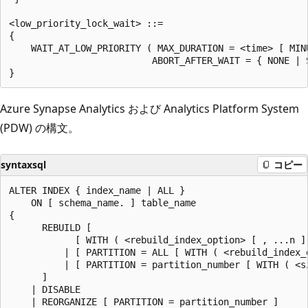
<low_priority_lock_wait> ::=

{

    WAIT_AT_LOW_PRIORITY ( MAX_DURATION = <time> [ MINU
                          ABORT_AFTER_WAIT = { NONE | S
Azure Synapse Analytics および Analytics Platform System
(PDW) の構文。
syntaxsql
コピー
ALTER INDEX { index_name | ALL }

    ON [ schema_name. ] table_name

{

      REBUILD [

            [ WITH ( <rebuild_index_option> [ , ...n ] 
          | [ PARTITION = ALL [ WITH ( <rebuild_index_o
          | [ PARTITION = partition_number [ WITH ( <s
      ]

    | DISABLE

    | REORGANIZE [ PARTITION = partition_number ]
