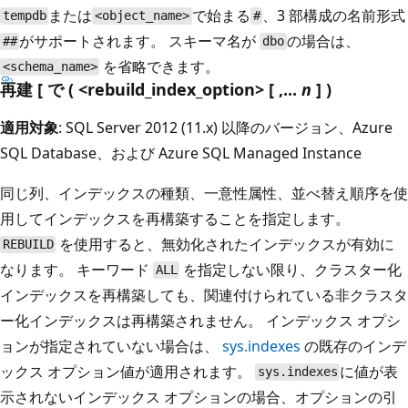
または
で始まる
、3 部構成の名前形式
tempdb
<object_name>
#
がサポートされます。 スキーマ名が
の場合は、
##
dbo
を省略できます。
<schema_name>
再建 [ で ( <rebuild_index_option> [ ,...
n
] )
適用対象
: SQL Server 2012 (11.x) 以降のバージョン、Azure
SQL Database、および Azure SQL Managed Instance
同じ列、インデックスの種類、一意性属性、並べ替え順序を使
用してインデックスを再構築することを指定します。
を使用すると、無効化されたインデックスが有効に
REBUILD
なります。 キーワード
を指定しない限り、クラスター化
ALL
インデックスを再構築しても、関連付けられている非クラスタ
ー化インデックスは再構築されません。 インデックス オプシ
ョンが指定されていない場合は、
sys.indexes
の既存のインデ
ックス オプション値が適用されます。
に値が表
sys.indexes
示されないインデックス オプションの場合、オプションの引