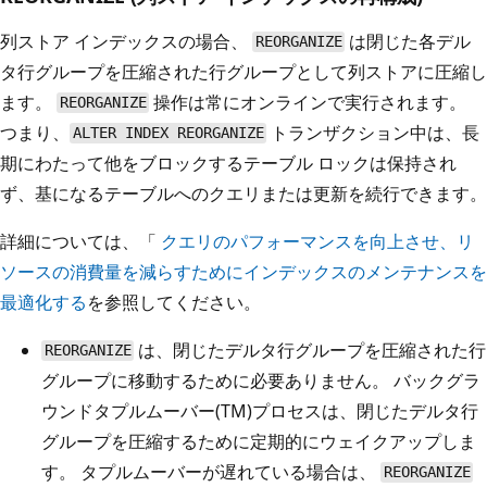
列ストア インデックスの場合、
は閉じた各デル
REORGANIZE
タ行グループを圧縮された行グループとして列ストアに圧縮し
ます。
操作は常にオンラインで実行されます。
REORGANIZE
つまり、
トランザクション中は、長
ALTER INDEX REORGANIZE
期にわたって他をブロックするテーブル ロックは保持され
ず、基になるテーブルへのクエリまたは更新を続行できます。
詳細については、「
クエリのパフォーマンスを向上させ、リ
ソースの消費量を減らすためにインデックスのメンテナンスを
最適化する
を参照してください。
は、閉じたデルタ行グループを圧縮された行
REORGANIZE
グループに移動するために必要ありません。 バックグラ
ウンドタプルムーバー(TM)プロセスは、閉じたデルタ行
グループを圧縮するために定期的にウェイクアップしま
す。 タプルムーバーが遅れている場合は、
REORGANIZE