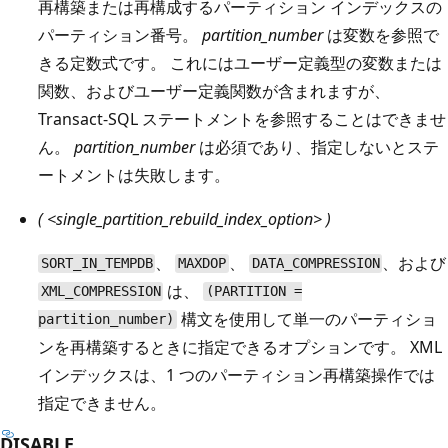
再構築または再構成するパーティション インデックスの
パーティション番号。
partition_number
は変数を参照で
きる定数式です。 これにはユーザー定義型の変数または
関数、およびユーザー定義関数が含まれますが、
Transact-SQL ステートメントを参照することはできませ
ん。
partition_number
は必須であり、指定しないとステ
ートメントは失敗します。
( <single_partition_rebuild_index_option> )
、
、
、および
SORT_IN_TEMPDB
MAXDOP
DATA_COMPRESSION
は、
XML_COMPRESSION
(PARTITION =
構文を使用して単一のパーティショ
partition_number)
ンを再構築するときに指定できるオプションです。 XML
インデックスは、1 つのパーティション再構築操作では
指定できません。
DISABLE