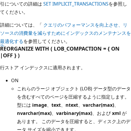
引についての詳細は
SET IMPLICIT_TRANSACTIONS
を参照し
てください。
詳細については、「
クエリのパフォーマンスを向上させ、リ
ソースの消費量を減らすためにインデックスのメンテナンスを
最適化する
を参照してください。
REORGANIZE WITH ( LOB_COMPACTION = { ON
|OFF } )
行ストア インデックスに適用されます。
ON
これらのラージ オブジェクト (LOB) データ型のデータ
を含むすべてのページを圧縮するように指定します。
型には
image
、
text
、
ntext
、
varchar(max)
、
nvarchar(max)
、
varbinary(max)
、および
xml
が
あります。 このデータを圧縮すると、ディスク上のデ
ータ サイズを縮小できます。