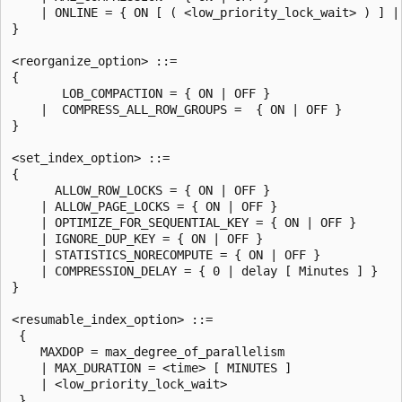
    | ONLINE = { ON [ ( <low_priority_lock_wait> ) ] | 
}

<reorganize_option> ::=

{

       LOB_COMPACTION = { ON | OFF }

    |  COMPRESS_ALL_ROW_GROUPS =  { ON | OFF }

}

<set_index_option> ::=

{

      ALLOW_ROW_LOCKS = { ON | OFF }

    | ALLOW_PAGE_LOCKS = { ON | OFF }

    | OPTIMIZE_FOR_SEQUENTIAL_KEY = { ON | OFF }

    | IGNORE_DUP_KEY = { ON | OFF }

    | STATISTICS_NORECOMPUTE = { ON | OFF }

    | COMPRESSION_DELAY = { 0 | delay [ Minutes ] }

}

<resumable_index_option> ::=

 {

    MAXDOP = max_degree_of_parallelism

    | MAX_DURATION = <time> [ MINUTES ]

    | <low_priority_lock_wait>

 }
