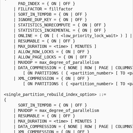
      PAD_INDEX = { ON | OFF }

    | FILLFACTOR = fillfactor

    | SORT_IN_TEMPDB = { ON | OFF }

    | IGNORE_DUP_KEY = { ON | OFF }

    | STATISTICS_NORECOMPUTE = { ON | OFF }

    | STATISTICS_INCREMENTAL = { ON | OFF }

    | ONLINE = { ON [ ( <low_priority_lock_wait> ) ] | 
    | RESUMABLE = { ON | OFF }

    | MAX_DURATION = <time> [ MINUTES ]

    | ALLOW_ROW_LOCKS = { ON | OFF }

    | ALLOW_PAGE_LOCKS = { ON | OFF }

    | MAXDOP = max_degree_of_parallelism

    | DATA_COMPRESSION = { NONE | ROW | PAGE | COLUMNST
        [ ON PARTITIONS ( { <partition_number> [ TO <p
    | XML_COMPRESSION = { ON | OFF }

        [ ON PARTITIONS ( { <partition_number> [ TO <p
<single_partition_rebuild_index_option> ::=

{

      SORT_IN_TEMPDB = { ON | OFF }

    | MAXDOP = max_degree_of_parallelism

    | RESUMABLE = { ON | OFF }

    | MAX_DURATION = <time> [ MINUTES ]

    | DATA_COMPRESSION = { NONE | ROW | PAGE | COLUMNST
    | XML_COMPRESSION = { ON | OFF }
