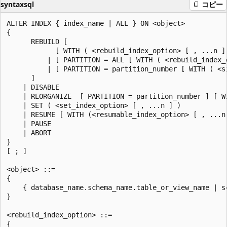
syntaxsql
コピー
ALTER INDEX { index_name | ALL } ON <object>

{

      REBUILD [

            [ WITH ( <rebuild_index_option> [ , ...n ] 
          | [ PARTITION = ALL [ WITH ( <rebuild_index_o
          | [ PARTITION = partition_number [ WITH ( <s
      ]

    | DISABLE

    | REORGANIZE  [ PARTITION = partition_number ] [ WI
    | SET ( <set_index_option> [ , ...n ] )

    | RESUME [ WITH (<resumable_index_option> [ , ...n 
    | PAUSE

    | ABORT

}

[ ; ]

<object> ::=

{

    { database_name.schema_name.table_or_view_name | s
}

<rebuild_index_option> ::=

{
