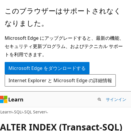
メ
このブラウザーはサポートされなく
イ
なりました。
ン
コ
Microsoft Edge にアップグレードすると、最新の機能、
ン
セキュリティ更新プログラム、およびテクニカル サポー
テ
トを利用できます。
ン
ツ
Microsoft Edge をダウンロードする
に
Internet Explorer と Microsoft Edge の詳細情報
ス
キ
ッ
Learn
サインイン
プ
Learn
SQL
SQL Server
ALTER INDEX (Transact-SQL)