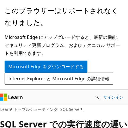
メ
このブラウザーはサポートされなく
イ
なりました。
ン
コ
Microsoft Edge にアップグレードすると、最新の機能、
ン
セキュリティ更新プログラム、およびテクニカル サポー
テ
トを利用できます。
ン
ツ
Microsoft Edge をダウンロードする
に
Internet Explorer と Microsoft Edge の詳細情報
ス
キ
ッ
Learn
サインイン
プ
Learn
トラブルシューティング
SQL Server
SQL Server での実行速度の遅い