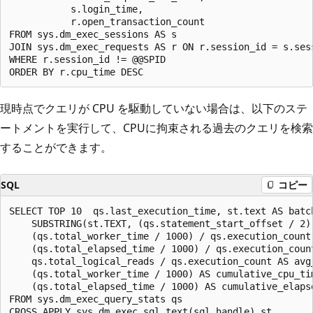
           s.login_time,

           r.open_transaction_count

FROM sys.dm_exec_sessions AS s

JOIN sys.dm_exec_requests AS r ON r.session_id = s.ses
WHERE r.session_id != @@SPID

現時点でクエリが CPU を駆動していない場合は、以下のステ
ートメントを実行して、CPUに拘束される過去のクエリを検索
することができます。
SQL
コピー
SELECT TOP 10  qs.last_execution_time, st.text AS batch
    SUBSTRING(st.TEXT, (qs.statement_start_offset / 2)
    (qs.total_worker_time / 1000) / qs.execution_count 
    (qs.total_elapsed_time / 1000) / qs.execution_count
    qs.total_logical_reads / qs.execution_count AS avg_
    (qs.total_worker_time / 1000) AS cumulative_cpu_tim
    (qs.total_elapsed_time / 1000) AS cumulative_elapse
FROM sys.dm_exec_query_stats qs

CROSS APPLY sys.dm_exec_sql_text(sql_handle) st
