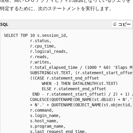
特定するために、次のステートメントを実行します。
SQL
コピー
SELECT TOP 10 s.session_id,

           r.status,

           r.cpu_time,

           r.logical_reads,

           r.reads,

           r.writes,

           r.total_elapsed_time / (1000 * 60) 'Elaps M'
           SUBSTRING(st.TEXT, (r.statement_start_offset
           ((CASE r.statement_end_offset

                WHEN -1 THEN DATALENGTH(st.TEXT)

                ELSE r.statement_end_offset

            END - r.statement_start_offset) / 2) + 1) A
           COALESCE(QUOTENAME(DB_NAME(st.dbid)) + N'.'
           + N'.' + QUOTENAME(OBJECT_NAME(st.objectid, 
           r.command,

           s.login_name,

           s.host_name,

           s.program_name,

           s.last_request_end_time,
