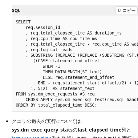
SQL
コピー
SELECT 

    req.session_id

    , req.total_elapsed_time AS duration_ms

    , req.cpu_time AS cpu_time_ms

    , req.total_elapsed_time - req.cpu_time AS wai
    , req.logical_reads

    , SUBSTRING (REPLACE (REPLACE (SUBSTRING (ST.t
       ((CASE statement_end_offset

           WHEN -1

           THEN DATALENGTH(ST.text)  

           ELSE req.statement_end_offset

         END - req.statement_start_offset)/2) + 1)
      1, 512)  AS statement_text  

FROM sys.dm_exec_requests AS req

    CROSS APPLY sys.dm_exec_sql_text(req.sql_handl
クエリの過去の実行については、
sys.dm_exec_query_stats
の
last_elapsed_time
列と