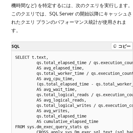
機時間など) を特定するには、次のクエリを実行します。
このクエリでは、SQL Server の開始以降にキャッシュさ
れたクエリ プランのパフォーマンス統計が使用されま
す。
SQL
コピー
SELECT t.text,

         qs.total_elapsed_time / qs.execution_coun
         AS avg_elapsed_time,

         qs.total_worker_time / qs.execution_count
         AS avg_cpu_time,

         (qs.total_elapsed_time - qs.total_worker_
         AS avg_wait_time,

         qs.total_logical_reads / qs.execution_cou
         AS avg_logical_reads,

         qs.total_logical_writes / qs.execution_co
         AS avg_writes,

         qs.total_elapsed_time

         AS cumulative_elapsed_time

FROM sys.dm_exec_query_stats qs

         CROSS apply sys.Dm_exec_sql_text (sql_han