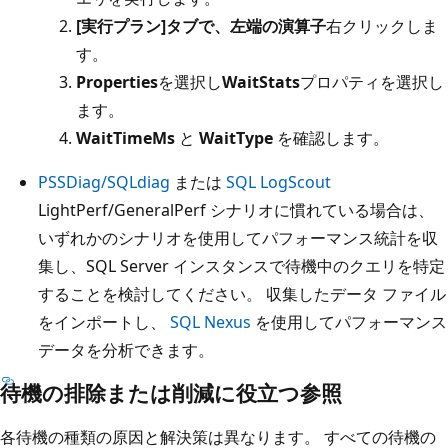
[実行プラン]タブで、左端の演算子
右クリックしま
す。
Properties
を選択し
WaitStats
プロパティを選択し
ます。
WaitTimeMs
と
WaitType
を確認します。
PSSDiag/SQLdiag
または
SQL LogScout
LightPerf/GeneralPerf シナリオに慣れている場合は、
いずれかのシナリオを使用してパフォーマンス統計を収
集し、SQL Server インスタンスで待機中のクエリを特定
することを検討してください。 収集したデータ ファイル
をインポートし、
SQL Nexus
を使用してパフォーマンス
データを分析できます。
待機の排除または削減に役立つ参照
各待機の種類の原因と解決策は異なります。 すべての待機の