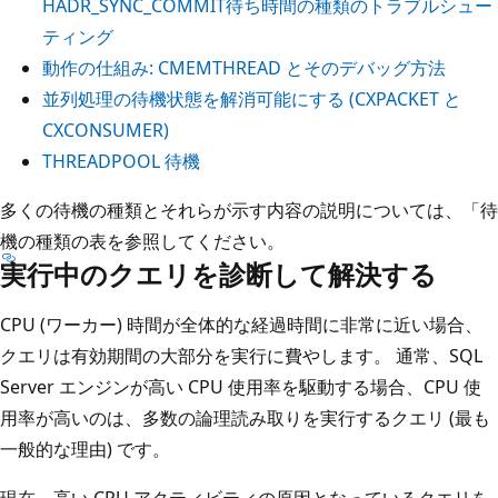
HADR_SYNC_COMMIT待ち時間の種類のトラブルシュー
ティング
動作の仕組み: CMEMTHREAD とそのデバッグ方法
並列処理の待機状態を解消可能にする (CXPACKET と
CXCONSUMER)
THREADPOOL 待機
多くの待機の種類とそれらが示す内容の説明については、「待
機の種類
の表を参照してください。
実行中のクエリを診断して解決する
CPU (ワーカー) 時間が全体的な経過時間に非常に近い場合、
クエリは有効期間の大部分を実行に費やします。 通常、SQL
Server エンジンが高い CPU 使用率を駆動する場合、CPU 使
用率が高いのは、多数の論理読み取りを実行するクエリ (最も
一般的な理由) です。
現在、高い CPU アクティビティの原因となっているクエリを