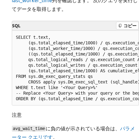
last_worker_time
列を確認します。 次のクエリを実行し
てデータを取得します。
SQL
コピー
SELECT t.text,

     (qs.total_elapsed_time/1000) / qs.execution_c
     (qs.total_worker_time/1000) / qs.execution_co
     ((qs.total_elapsed_time/1000) / qs.execution_
     qs.total_logical_reads / qs.execution_count A
     qs.total_logical_writes / qs.execution_count 
     (qs.total_elapsed_time/1000) AS cumulative_el
FROM sys.dm_exec_query_stats qs

     CROSS apply sys.Dm_exec_sql_text (sql_handle)
WHERE t.text like '<Your Query>%'

-- Replace <Your Query> with your query or the be
注意
に負の値が示されている場合は、
パラメ
avg_wait_time
ーター クエリです
。