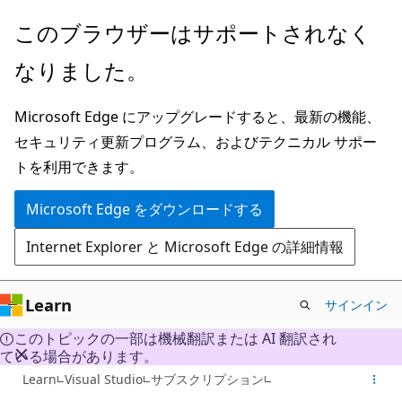
メ
このブラウザーはサポートされなく
イ
なりました。
ン
コ
Microsoft Edge にアップグレードすると、最新の機能、
ン
セキュリティ更新プログラム、およびテクニカル サポー
テ
トを利用できます。
ン
ツ
Microsoft Edge をダウンロードする
に
Internet Explorer と Microsoft Edge の詳細情報
ス
キ
ッ
Learn
サインイン
プ
このトピックの一部は機械翻訳または AI 翻訳され
ている場合があります。
Learn
Visual Studio
サブスクリプション