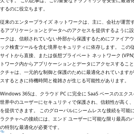
欠です。 この記事は、この重要なトラフィックを安全に最適
するのに役立ちます。
従来のエンタープライズ ネットワークは、主に、会社が運営
るアプリケーションとデータへのアクセスを提供するように設
ークは、信頼されていない外部から保護するためにファイアウ
ック検査ツールを含む境界セキュリティに依存します。 この
サイトから直接、または仮想プライベート ネットワーク (VP
トワーク内からアプリケーションとデータにアクセスすること
クチャは、一元的な制御と保護のために最適化されていますが
スするときに待機時間と複雑さが生じる可能性があります。
Windows 365は、クラウド PC に完全に SaaS ベース
世界中のユーザーにセキュリティで保護され、信頼性が高く、
を提供できます。 このグローバルにシームレスな接続を可能
ラクチャへの接続には、エンド ユーザーに可能な限り最高の
の特別な最適化が必要です。