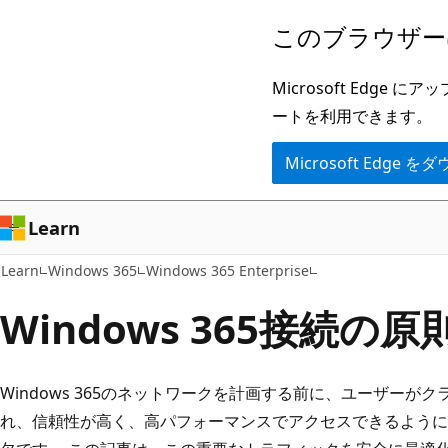
メ
このブラウザー
イ
ン
Microsoft Ed
コ
ートを利用できます。
ン
Microsoft Edge
テ
ン
ツ
Learn
に
Learn
Windows 365
Windows 365 Enterprise
ス
キ
Windows 365接続の原
ッ
プ
Windows 365のネットワークを計画する前に、ユーザーがク
れ、信頼性が高く、高パフォーマンスでアクセスできるように