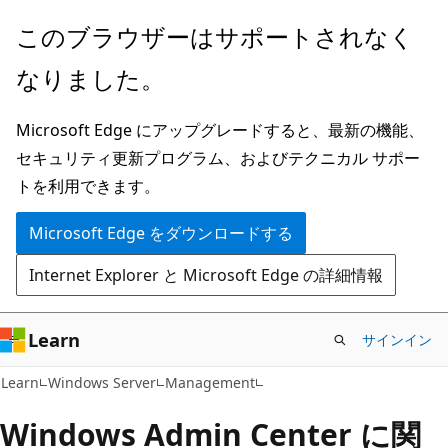
メ
このブラウザーはサポートされなく
イ
なりました。
ン
コ
Microsoft Edge にアップグレードすると、最新の機能、
ン
セキュリティ更新プログラム、およびテクニカル サポー
テ
トを利用できます。
ン
ツ
Microsoft Edge をダウンロードする
に
Internet Explorer と Microsoft Edge の詳細情報
ス
キ
ッ
Learn
サインイン
プ
Learn
Windows Server
Management
Windows Admin Center に関