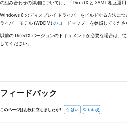
の組み合わせの詳細については、「DirectX と XAML 相互運
Windows 8 のディスプレイ ドライバーをビルドする方法につ
ライバー モデル (WDDM)
の
ロードマップ」を参照してくださ
以前の DirectX バージョンのドキュメントが必要な場合は、従来
してください。
読
み
フィードバック
取
り
モ
このページはお役に立ちましたか?
はい
いいえ
ー
ド