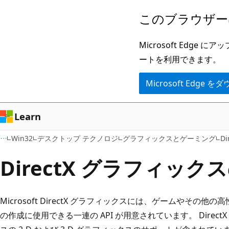
メ
このブラウザー
イ
ン
Microsoft Ed
コ
ートを利用できます。
ン
Microsoft Edge
テ
ン
ツ
Learn
に
Win32
デスクトップ テクノロジ
グラフィックスとゲーミング
D
ス
キ
DirectX グラフィック
ッ
プ
Microsoft DirectX グラフィックスには、ゲームやその
の作成に使用できる一連の API が用意されています。 Dire