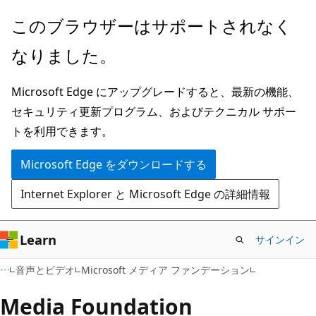
メ
このブラウザーはサポートされなく
イ
なりました。
ン
コ
Microsoft Edge にアップグレードすると、最新の機能、
ン
セキュリティ更新プログラム、およびテクニカル サポー
テ
トを利用できます。
ン
ツ
Microsoft Edge をダウンロードする
に
Internet Explorer と Microsoft Edge の詳細情報
ス
キ
ッ
Learn
サインイン
プ
音声とビデオ
Microsoft メディア ファンデーション
Media Foundation