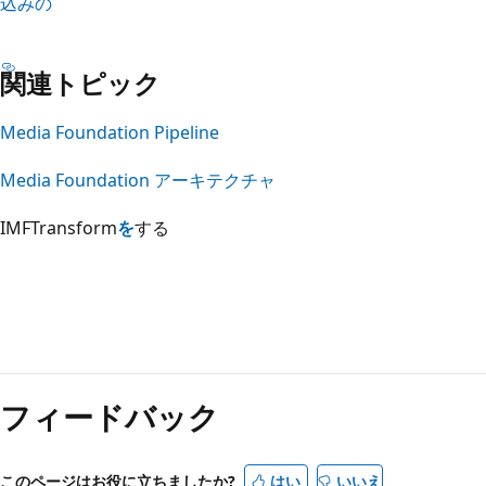
込みの
関連トピック
Media Foundation Pipeline
Media Foundation アーキテクチャ
IMFTransform
を
する
読
み
フィードバック
取
り
モ
このページはお役に立ちましたか?
はい
いいえ