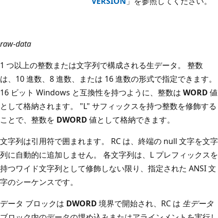
VERSION
」を参照してください。
raw-data
1 つ以上の整数または文字列で構成される生データ。 整数
は、10 進数、8 進数、または 16 進数の形式で指定できます。
16 ビット Windows と互換性を持つように、整数は
WORD
値
として格納されます。 "L" サフィックスを持つ整数を修飾する
ことで、整数を
DWORD
値として格納できます。
文字列は引用符で囲まれます。 RC は、終端の null 文字を文字
列に自動的に追加しません。 各文字列は、L プレフィックスを
持つワイド文字列として修飾しない限り、指定された ANSI 文
字のシーケンスです。
データ ブロックは
DWORD
境界で開始され、RC は
生データ
ブロック内のデータの埋め込みまたはアラインメントを実行し