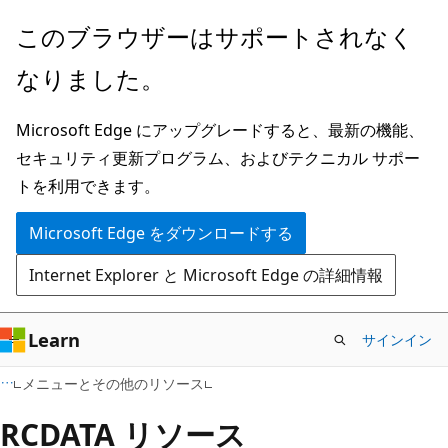
メ
このブラウザーはサポートされなく
イ
なりました。
ン
コ
Microsoft Edge にアップグレードすると、最新の機能、
ン
セキュリティ更新プログラム、およびテクニカル サポー
テ
トを利用できます。
ン
ツ
Microsoft Edge をダウンロードする
に
Internet Explorer と Microsoft Edge の詳細情報
ス
キ
ッ
Learn
サインイン
プ
メニューとその他のリソース
RCDATA リソース