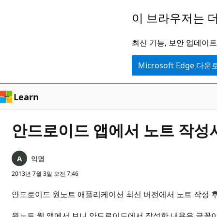
주
이 브라우저는 더
요
콘
최신 기능, 보안 업데이트,
텐
Microsoft Edge 다
츠
로
건
Learn
너
뛰
안드로이드 앱에서 노트 작성시
기
익명
2013년 7월 3일 오전 7:46
안드로이드 원노트 애플리케이션 최신 버전에서 노트 작성 후
원노트 웹 앱에서 보니 안드로이드에서 작성한 내용은 글꼴이 맑