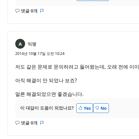
댓글 0개
설
보
명
고
없
서
음
익명
2014년 10월 17일 오전 10:24
저도 같은 문제로 문의하려고 들어왔는데, 오래 전에 이미
아직 해결이 안 되었나 보죠?
얼른 해결되었으면 좋겠습니다.
이 대답이 도움이 되었나요?
Yes
No
댓글 0개
설
보
명
고
없
서