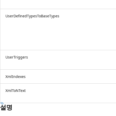
UserDefinedTypesToBaseTypes
UserTriggers
XmlIndexes
XmlToNText
설명