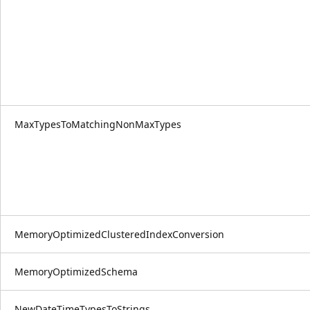
MaxTypesToMatchingNonMaxTypes
MemoryOptimizedClusteredIndexConversion
MemoryOptimizedSchema
NewDateTimeTypesToStrings