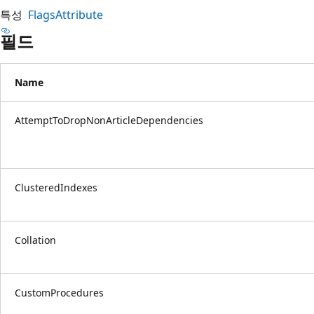
특성
FlagsAttribute
필드
Name
AttemptToDropNonArticleDependencies
ClusteredIndexes
Collation
CustomProcedures