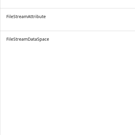
FileStreamAttribute
FileStreamDataSpace