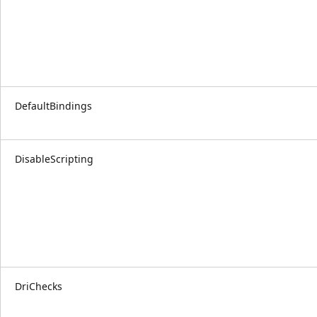
DefaultBindings
DisableScripting
DriChecks