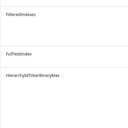
FilteredIndexes
FullTextIndex
HierarchyIdToVarBinaryMax