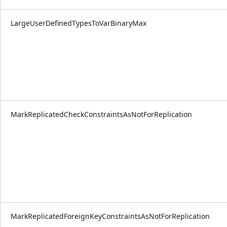
LargeUserDefinedTypesToVarBinaryMax
MarkReplicatedCheckConstraintsAsNotForReplication
MarkReplicatedForeignKeyConstraintsAsNotForReplication