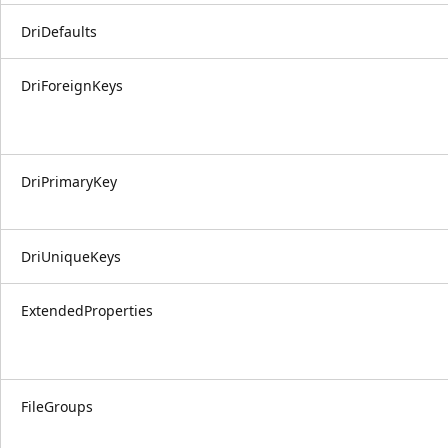
DriDefaults
DriForeignKeys
DriPrimaryKey
DriUniqueKeys
ExtendedProperties
FileGroups