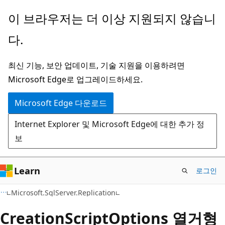
주
페
이 브라우저는 더 이상 지원되지 않습니
요
이
다.
콘
지
텐
내
최신 기능, 보안 업데이트, 기술 지원을 이용하려면
츠
탐
Microsoft Edge로 업그레이드하세요.
로
색
건
으
Microsoft Edge 다운로드
너
로
Internet Explorer 및 Microsoft Edge에 대한 추가 정
뛰
건
보
기
너
뛰
기
Learn
로그인
C#
Microsoft.SqlServer.Replication
Creation
Script
Options 열거형