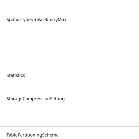
SpatialTypesToVarBinaryMax
Statistics
StorageCompressionSetting
TablePartitioningScheme