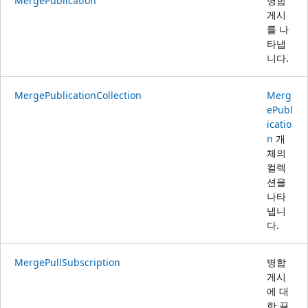
MergePublication
병합
게시
를 나
타냅
니다.
MergePublicationCollection
Merg
ePubl
icatio
n
개
체의
컬렉
션을
나타
냅니
다.
MergePullSubscription
병합
게시
에 대
한 끌