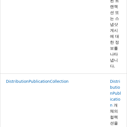
된 트
랜잭
션 또
는 스
냅샷
게시
에 대
한 정
보를
나타
냅니
다.
DistributionPublicationCollection
Distri
butio
nPubl
icatio
n
개
체의
컬렉
션을