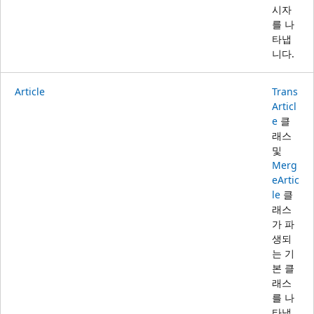
시자
를 나
타냅
니다.
Article
Trans
Articl
e
클
래스
및
Merg
eArtic
le
클
래스
가 파
생되
는 기
본 클
래스
를 나
타냅