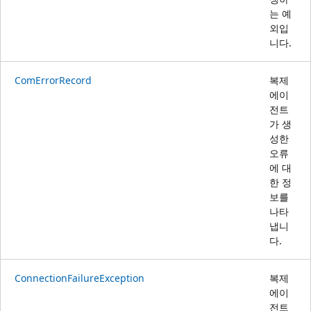
는 예
외입
니다.
ComErrorRecord
복제
에이
전트
가 생
성한
오류
에 대
한 정
보를
나타
냅니
다.
ConnectionFailureException
복제
에이
전트