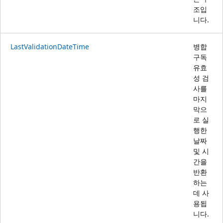
조입
니다.
LastValidationDateTime
병합
구독
유효
성 검
사를
마지
막으
로 실
행한
날짜
및 시
간을
반환
하는
데 사
용됩
니다.