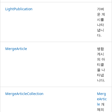
LightPublication
가벼
운 게
시를
나타
냅니
다.
MergeArticle
병합
게시
의 아
티클
을 나
타냅
니다.
MergeArticleCollection
Merg
eArtic
le
개
체의