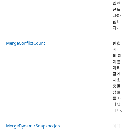
컬렉
션을
나타
냅니
다.
MergeConflictCount
병합
게시
의 테
이블
아티
클에
대한
충돌
정보
를 나
타냅
니다.
MergeDynamicSnapshotJob
매개