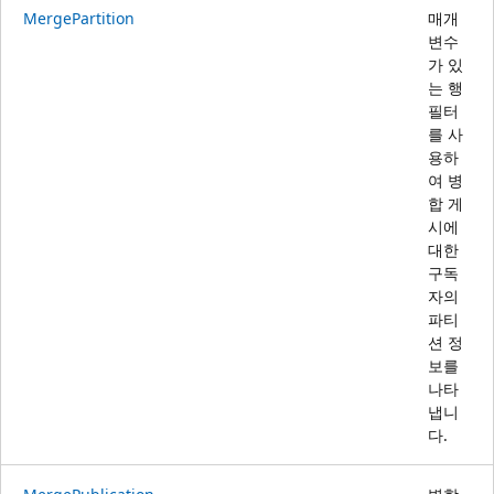
MergePartition
매개
변수
가 있
는 행
필터
를 사
용하
여 병
합 게
시에
대한
구독
자의
파티
션 정
보를
나타
냅니
다.