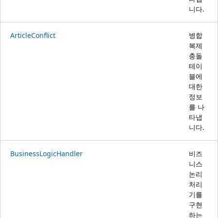
니다.
ArticleConflict
병합
복제
충돌
테이
블에
대한
정보
를 나
타냅
니다.
BusinessLogicHandler
비즈
니스
논리
처리
기를
구현
하는