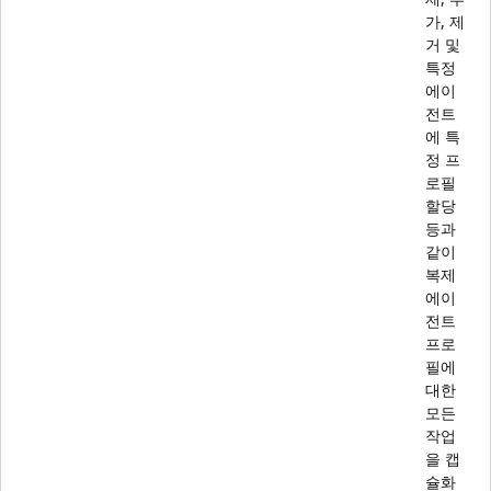
가, 제
거 및
특정
에이
전트
에 특
정 프
로필
할당
등과
같이
복제
에이
전트
프로
필에
대한
모든
작업
을 캡
슐화