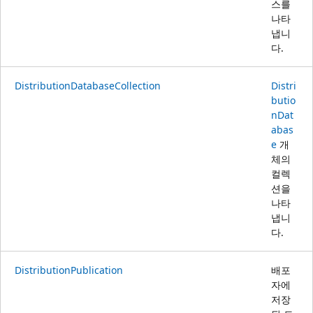
스를
나타
냅니
다.
DistributionDatabaseCollection
Distri
butio
nDat
abas
e
개
체의
컬렉
션을
나타
냅니
다.
DistributionPublication
배포
자에
저장