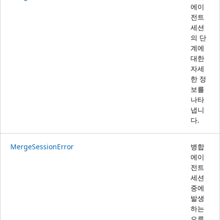
에이
전트
세션
의 단
계에
대한
자세
한 정
보를
나타
냅니
다.
MergeSessionError
병합
에이
전트
세션
중에
발생
하는
오류