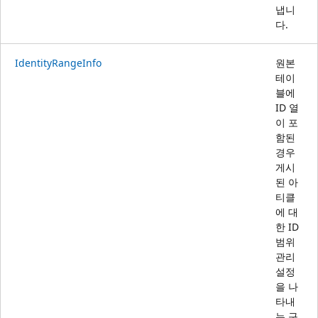
냅니
다.
IdentityRangeInfo
원본
테이
블에
ID 열
이 포
함된
경우
게시
된 아
티클
에 대
한 ID
범위
관리
설정
을 나
타내
는 구