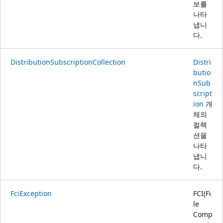
보를
나타
냅니
다.
DistributionSubscriptionCollection
Distri
butio
nSub
script
ion
개
체의
컬렉
션을
나타
냅니
다.
FciException
FCI(Fi
le
Comp