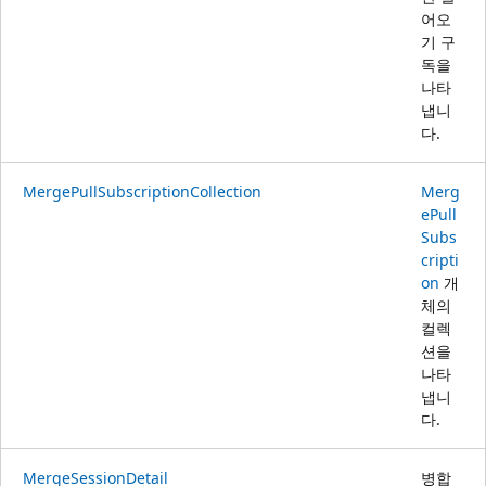
어오
기 구
독을
나타
냅니
다.
MergePullSubscriptionCollection
Merg
ePull
Subs
cripti
on
개
체의
컬렉
션을
나타
냅니
다.
MergeSessionDetail
병합