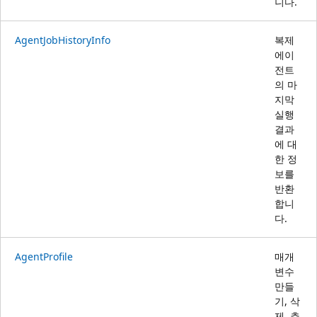
니다.
AgentJobHistoryInfo
복제
에이
전트
의 마
지막
실행
결과
에 대
한 정
보를
반환
합니
다.
AgentProfile
매개
변수
만들
기, 삭
제, 추