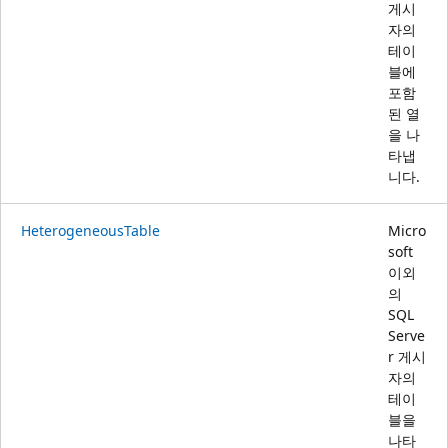
게시
자의
테이
블에
포함
된 열
을 나
타냅
니다.
HeterogeneousTable
Micro
soft
이외
의
SQL
Serve
r 게시
자의
테이
블을
나타