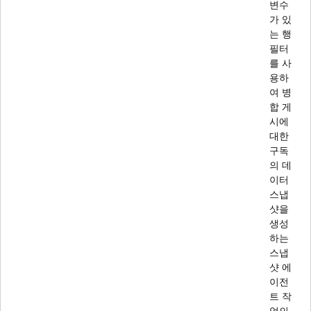
변수
가 있
는 행
필터
를 사
용하
여 병
합 게
시에
대한
구독
의 데
이터
스냅
샷을
생성
하는
스냅
샷 에
이전
트 작
업의