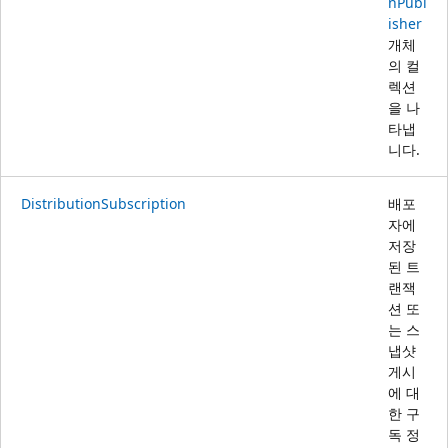
nPubl
isher
개체
의 컬
렉션
을 나
타냅
니다.
DistributionSubscription
배포
자에
저장
된 트
랜잭
션 또
는 스
냅샷
게시
에 대
한 구
독 정