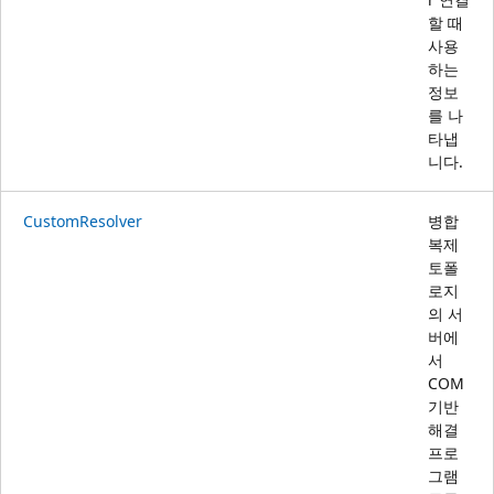
할 때
사용
하는
정보
를 나
타냅
니다.
CustomResolver
병합
복제
토폴
로지
의 서
버에
서
COM
기반
해결
프로
그램