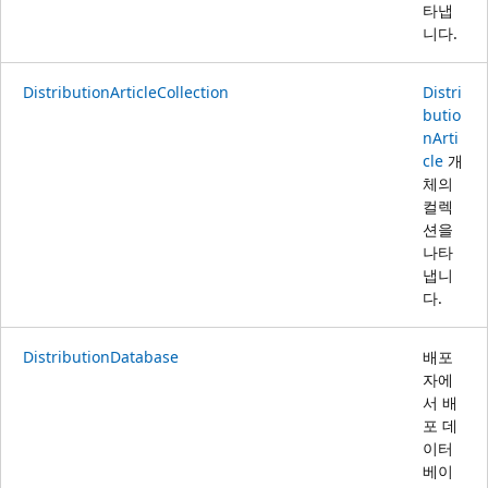
타냅
니다.
DistributionArticleCollection
Distri
butio
nArti
cle
개
체의
컬렉
션을
나타
냅니
다.
DistributionDatabase
배포
자에
서 배
포 데
이터
베이