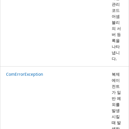
관리
코드
어셈
블리
의 서
버 등
록을
나타
냅니
다.
ComErrorException
복제
에이
전트
가 일
반 예
외를
발생
시킬
때 발
생하