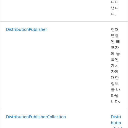
나타
냅니
다.
DistributionPublisher
현재
연결
된 배
포자
에 등
록된
게시
자에
대한
정보
를 나
타냅
니다.
DistributionPublisherCollection
Distri
butio