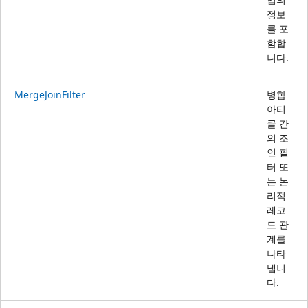
정보
를 포
함합
니다.
MergeJoinFilter
병합
아티
클 간
의 조
인 필
터 또
는 논
리적
레코
드 관
계를
나타
냅니
다.