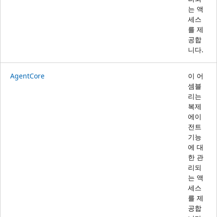
는 액
세스
를 제
공합
니다.
AgentCore
이 어
셈블
리는
복제
에이
전트
기능
에 대
한 관
리되
는 액
세스
를 제
공합