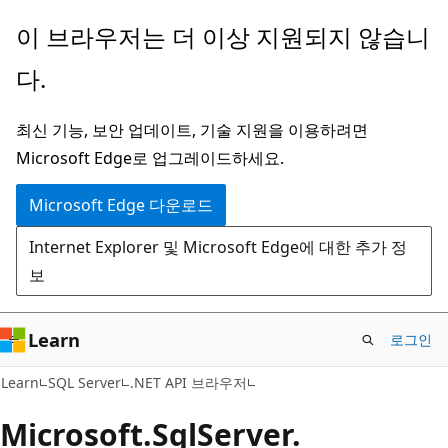
주
페
이 브라우저는 더 이상 지원되지 않습니
요
이
다.
콘
지
텐
내
최신 기능, 보안 업데이트, 기술 지원을 이용하려면
츠
탐
Microsoft Edge로 업그레이드하세요.
로
색
건
으
Microsoft Edge 다운로드
너
로
Internet Explorer 및 Microsoft Edge에 대한 추가 정
뛰
건
보
기
너
뛰
기
Learn
로그인
Learn
SQL Server
.NET API 브라우저
Microsoft.
Sql
Server.