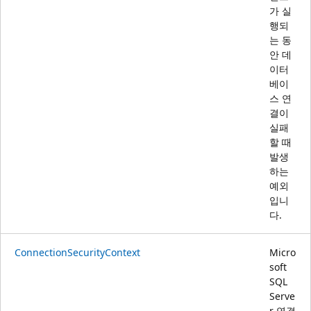
가 실
행되
는 동
안 데
이터
베이
스 연
결이
실패
할 때
발생
하는
예외
입니
다.
ConnectionSecurityContext
Micro
soft
SQL
Serve
r 연결