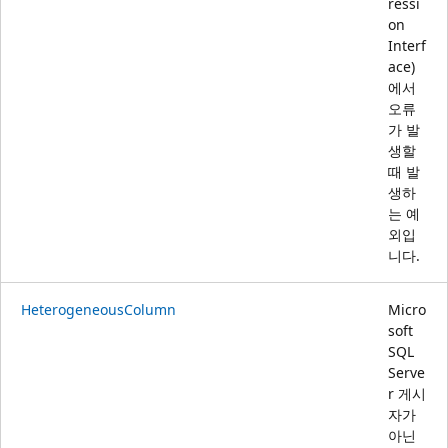
ressi
on
Interf
ace)
에서
오류
가 발
생할
때 발
생하
는 예
외입
니다.
HeterogeneousColumn
Micro
soft
SQL
Serve
r 게시
자가
아닌