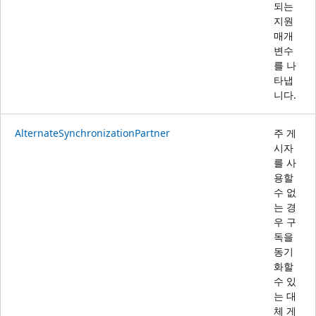
되는
지원
매개
변수
를 나
타냅
니다.
AlternateSynchronizationPartner
주 게
시자
를 사
용할
수 없
는 경
우 구
독을
동기
화할
수 있
는 대
체 게