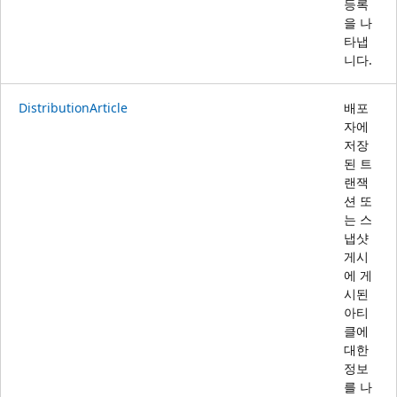
등록
을 나
타냅
니다.
DistributionArticle
배포
자에
저장
된 트
랜잭
션 또
는 스
냅샷
게시
에 게
시된
아티
클에
대한
정보
를 나