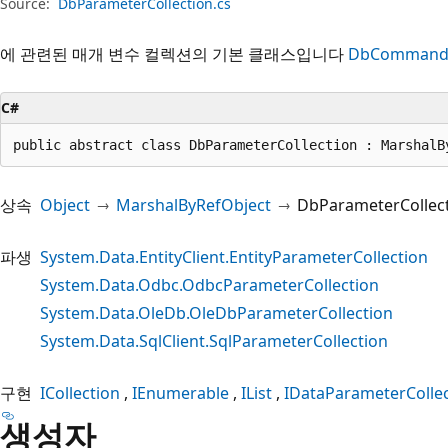
Source:
DbParameterCollection.cs
에 관련된 매개 변수 컬렉션의 기본 클래스입니다
DbComman
C#
public abstract class DbParameterCollection : MarshalB
상속
Object
MarshalByRefObject
DbParameterCollec
파생
System.Data.EntityClient.EntityParameterCollection
System.Data.Odbc.OdbcParameterCollection
System.Data.OleDb.OleDbParameterCollection
System.Data.SqlClient.SqlParameterCollection
구현
ICollection
IEnumerable
IList
IDataParameterColle
생성자