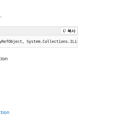
d
.
복사
yRefObject, System.Collections.IList, System.Data.IDataP
tion
ction