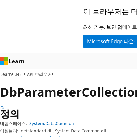
주
페
이 브라우저는 더
요
이
콘
지
최신 기능, 보안 업데이트,
텐
내
Microsoft Edge 다
츠
탐
로
색
건
으
Learn
너
로
Learn
.NET
API 브라우저
뛰
건
기
너
Db
Parameter
Collect
뛰
기
정의
네임스페이스:
System.Data.Common
어셈블리:
netstandard.dll, System.Data.Common.dll