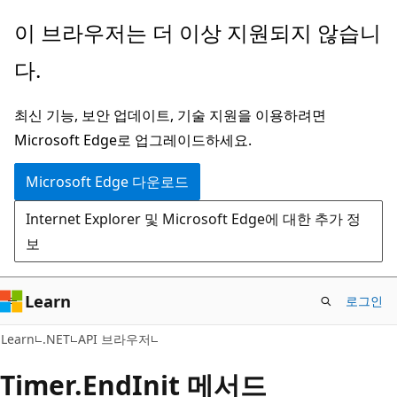
주
페
이 브라우저는 더 이상 지원되지 않습니
요
이
다.
콘
지
텐
내
최신 기능, 보안 업데이트, 기술 지원을 이용하려면
츠
탐
Microsoft Edge로 업그레이드하세요.
로
색
건
으
Microsoft Edge 다운로드
너
로
Internet Explorer 및 Microsoft Edge에 대한 추가 정
뛰
건
보
기
너
뛰
기
Learn
로그인
C#
Learn
.NET
API 브라우저
Timer.
End
Init 메서드