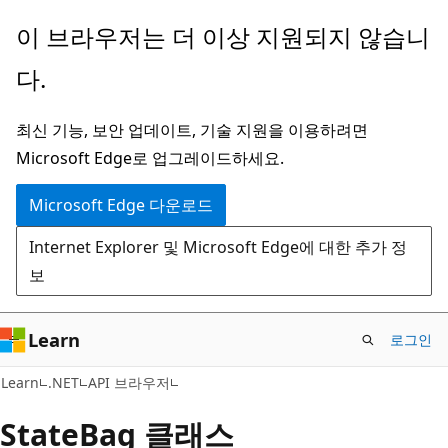
주
페
이 브라우저는 더 이상 지원되지 않습니
요
이
다.
콘
지
텐
내
최신 기능, 보안 업데이트, 기술 지원을 이용하려면
츠
탐
Microsoft Edge로 업그레이드하세요.
로
색
건
으
Microsoft Edge 다운로드
너
로
Internet Explorer 및 Microsoft Edge에 대한 추가 정
뛰
건
보
기
너
뛰
기
Learn
로그인
C#
Learn
.NET
API 브라우저
State
Bag 클래스