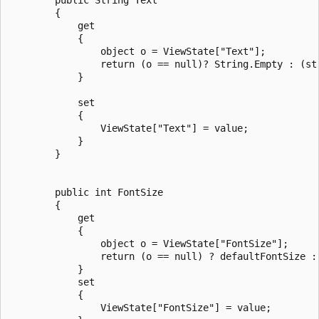
        {

            get 

            { 

                object o = ViewState["Text"]; 

                return (o == null)? String.Empty : (str
            }

            set

            {

                ViewState["Text"] = value;

            }

        }

        public int FontSize

        {

            get

            {

                object o = ViewState["FontSize"];

                return (o == null) ? defaultFontSize : 
            }

            set

            {

                ViewState["FontSize"] = value;
