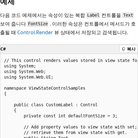
예제
다음 코드 예제에서는 속성이 있는 복합
컨트롤을
Label
Text
보여 줍니다
. 이러한 속성은 컨트롤에서 메서드가 호
FontSize
출될 때
Control.Render
뷰 상태에서 저장되고 검색됩니다.
C#
복사
// This control renders values stored in view state for
using System;

using System.Web;

using System.Web.UI;

namespace ViewStateControlSamples

{

    public class CustomLabel : Control

    {

        private const int defaultFontSize = 3;

        // Add property values to view state with set;

        // retrieve them from view state with get.

        public String Text
