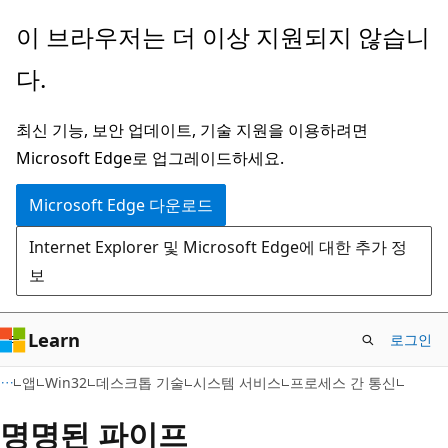
주
이 브라우저는 더 이상 지원되지 않습니
요
다.
콘
텐
최신 기능, 보안 업데이트, 기술 지원을 이용하려면
츠
Microsoft Edge로 업그레이드하세요.
로
건
Microsoft Edge 다운로드
너
Internet Explorer 및 Microsoft Edge에 대한 추가 정
뛰
보
기
Learn
로그인
앱
Win32
데스크톱 기술
시스템 서비스
프로세스 간 통신
명명된 파이프