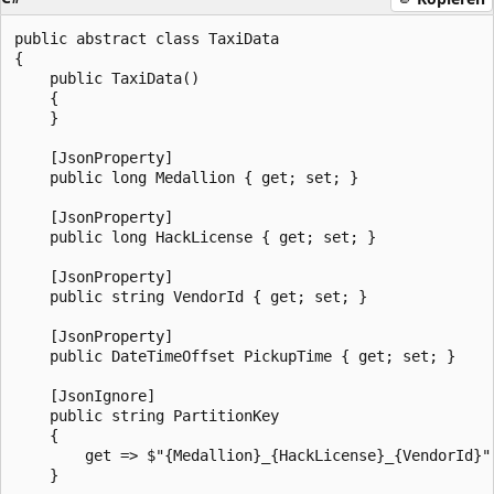
public abstract class TaxiData

{

    public TaxiData()

    {

    }

    [JsonProperty]

    public long Medallion { get; set; }

    [JsonProperty]

    public long HackLicense { get; set; }

    [JsonProperty]

    public string VendorId { get; set; }

    [JsonProperty]

    public DateTimeOffset PickupTime { get; set; }

    [JsonIgnore]

    public string PartitionKey

    {

        get => $"{Medallion}_{HackLicense}_{VendorId}";