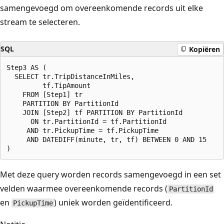
samengevoegd om overeenkomende records uit elke
stream te selecteren.
SQL
Kopiëren
Step3 AS (

  SELECT tr.TripDistanceInMiles,

         tf.TipAmount

    FROM [Step1] tr

    PARTITION BY PartitionId

    JOIN [Step2] tf PARTITION BY PartitionId

      ON tr.PartitionId = tf.PartitionId

     AND tr.PickupTime = tf.PickupTime

     AND DATEDIFF(minute, tr, tf) BETWEEN 0 AND 15

Met deze query worden records samengevoegd in een set
velden waarmee overeenkomende records (
PartitionId
en
) uniek worden geïdentificeerd.
PickupTime