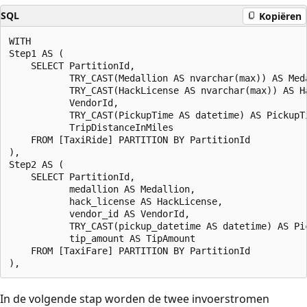
SQL
Kopiëren
WITH

Step1 AS (

    SELECT PartitionId,

           TRY_CAST(Medallion AS nvarchar(max)) AS Meda
           TRY_CAST(HackLicense AS nvarchar(max)) AS Ha
           VendorId,

           TRY_CAST(PickupTime AS datetime) AS PickupTi
           TripDistanceInMiles

    FROM [TaxiRide] PARTITION BY PartitionId

),

Step2 AS (

    SELECT PartitionId,

           medallion AS Medallion,

           hack_license AS HackLicense,

           vendor_id AS VendorId,

           TRY_CAST(pickup_datetime AS datetime) AS Pic
           tip_amount AS TipAmount

    FROM [TaxiFare] PARTITION BY PartitionId

In de volgende stap worden de twee invoerstromen