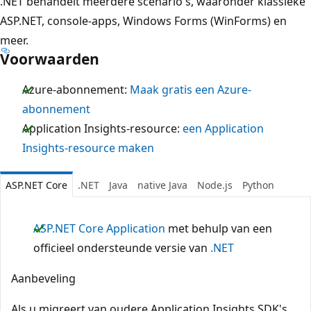
.NET behandelt meerdere scenario's, waaronder klassieke
ASP.NET, console-apps, Windows Forms (WinForms) en
meer.
Voorwaarden
Azure-abonnement:
Maak gratis een Azure-
abonnement
Application Insights-resource:
een Application
Insights-resource maken
ASP.NET Core
.NET
Java
native Java
Node.js
Python
ASP.NET Core Application
met behulp van een
officieel ondersteunde versie van
.NET
Aanbeveling
Als u migreert van oudere Application Insights SDK's,