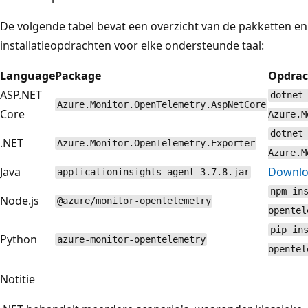
De volgende tabel bevat een overzicht van de pakketten en
installatieopdrachten voor elke ondersteunde taal:
Language
Package
Opdrac
ASP.NET
dotnet
Azure.Monitor.OpenTelemetry.AspNetCore
Core
Azure.M
dotnet
.NET
Azure.Monitor.OpenTelemetry.Exporter
Azure.M
Java
Downlo
applicationinsights-agent-3.7.8.jar
npm in
Node.js
@azure/monitor-opentelemetry
opentel
pip in
Python
azure-monitor-opentelemetry
opentel
Notitie