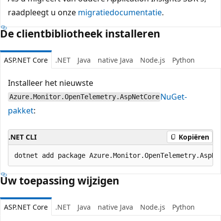
raadpleegt u onze
migratiedocumentatie
.
De clientbibliotheek installeren
ASP.NET Core
.NET
Java
native Java
Node.js
Python
Installeer het nieuwste
NuGet-
Azure.Monitor.OpenTelemetry.AspNetCore
pakket
:
.NET CLI
Kopiëren
Uw toepassing wijzigen
ASP.NET Core
.NET
Java
native Java
Node.js
Python