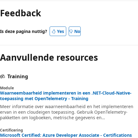
Feedback
Is deze pagina nuttig?
Yes
No
Aanvullende resources
Training
Module
Waarneembaarheid implementeren in een .NET-Cloud-Native-
toepassing met OpenTelemetry - Training
Meer informatie over waarneembaarheid en het implementeren
ervan in een cloudeigen toepassing. Gebruik OpenTelemetry-
pakketten om logboeken, metrische gegevens en
traceringsgegevens uit te voeren en de gegevens in Application
Insights en toepassingen van derden te analyseren.
Certificering
Microsoft Certified: Azure Developer Associate - Certifications