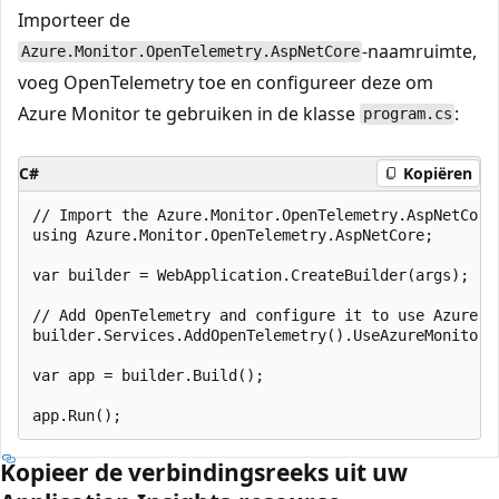
Importeer de
-naamruimte,
Azure.Monitor.OpenTelemetry.AspNetCore
voeg OpenTelemetry toe en configureer deze om
Azure Monitor te gebruiken in de klasse
:
program.cs
C#
Kopiëren
// Import the Azure.Monitor.OpenTelemetry.AspNetCore 
using Azure.Monitor.OpenTelemetry.AspNetCore;

var builder = WebApplication.CreateBuilder(args);

// Add OpenTelemetry and configure it to use Azure Mo
builder.Services.AddOpenTelemetry().UseAzureMonitor()
var app = builder.Build();

Kopieer de verbindingsreeks uit uw