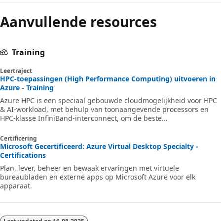
Aanvullende resources
Training
Leertraject
HPC-toepassingen (High Performance Computing) uitvoeren in
Azure - Training
Azure HPC is een speciaal gebouwde cloudmogelijkheid voor HPC
& AI-workload, met behulp van toonaangevende processors en
HPC-klasse InfiniBand-interconnect, om de beste
toepassingsprestaties, schaalbaarheid en waarde te leveren. Met
Azure HPC kunnen gebruikers innovatie, productiviteit en
Certificering
bedrijfsflexibiliteit ontgrendelen via een maximaal beschikbare
Microsoft Gecertificeerd: Azure Virtual Desktop Specialty -
reeks HPC & AI-technologieën die dynamisch kunnen worden
Certifications
toegewezen wanneer uw bedrijf en technische behoeften
Plan, lever, beheer en bewaak ervaringen met virtuele
veranderen. Dit leertraject is een reeks module
bureaubladen en externe apps op Microsoft Azure voor elk
apparaat.