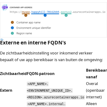
Externe en interne FQDN's
De zichtbaarheidsinstelling voor inkomend verkeer
bepaalt of uw app bereikbaar is van buiten de omgeving:
Bereikbaar
Zichtbaarheid
FQDN-patroon
vanaf
Overal
<APP_NAME>.
Extern
(openbaar
<ENVIRONMENT_UNIQUE_ID>.
internet)
<REGION>.azurecontainerapps.io
Alleen
<APP_NAME>.internal.