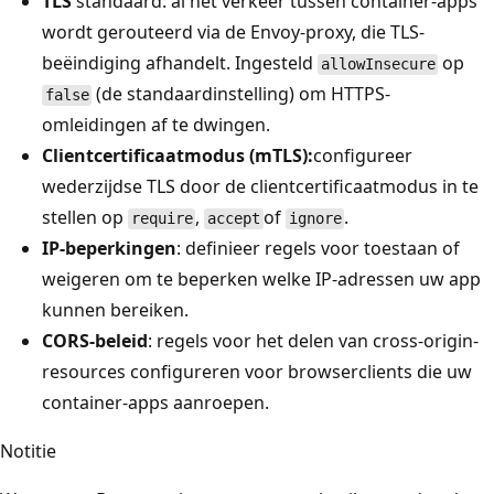
TLS
standaard: al het verkeer tussen container-apps
wordt gerouteerd via de Envoy-proxy, die TLS-
beëindiging afhandelt. Ingesteld
op
allowInsecure
(de standaardinstelling) om HTTPS-
false
omleidingen af te dwingen.
Clientcertificaatmodus (mTLS):
configureer
wederzijdse TLS door de clientcertificaatmodus in te
stellen op
,
of
.
require
accept
ignore
IP-beperkingen
: definieer regels voor toestaan of
weigeren om te beperken welke IP-adressen uw app
kunnen bereiken.
CORS-beleid
: regels voor het delen van cross-origin-
resources configureren voor browserclients die uw
container-apps aanroepen.
Notitie