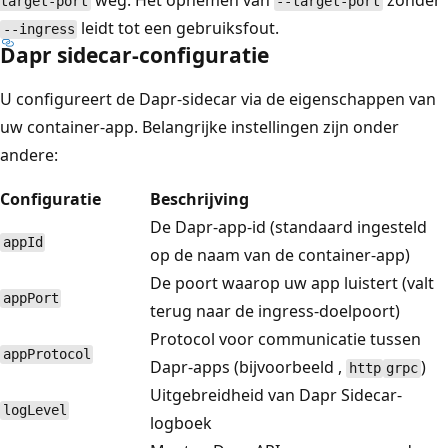
weg. Het opnemen van
zonder
target-port
--target-port
leidt tot een gebruiksfout.
--ingress
Dapr sidecar-configuratie
U configureert de Dapr-sidecar via de eigenschappen van
uw container-app. Belangrijke instellingen zijn onder
andere:
Configuratie
Beschrijving
De Dapr-app-id (standaard ingesteld
appId
op de naam van de container-app)
De poort waarop uw app luistert (valt
appPort
terug naar de ingress-doelpoort)
Protocol voor communicatie tussen
appProtocol
Dapr-apps (bijvoorbeeld ,
)
http
grpc
Uitgebreidheid van Dapr Sidecar-
logLevel
logboek