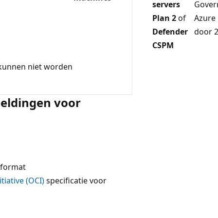
servers
Gover
Plan 2
of
Azure
Defender
door 
CSPM
 kunnen niet worden
eeldingen voor
-format
tiative (OCI)
specificatie voor