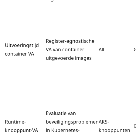
Register-agnostische
Uitvoeringstijd
VA van container
All
container VA
uitgevoerde images
Evaluatie van
Runtime-
beveiligingsproblemen
AKS-
knooppunt-VA
in Kubernetes-
knooppunten