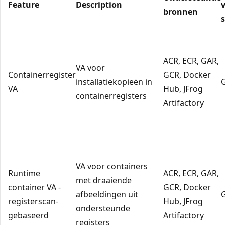
Feature
Description
v
bronnen
ACR, ECR, GAR,
VA voor
Containerregister
GCR, Docker
installatiekopieën in
VA
Hub, JFrog
containerregisters
Artifactory
VA voor containers
Runtime
ACR, ECR, GAR,
met draaiende
container VA -
GCR, Docker
afbeeldingen uit
registerscan-
Hub, JFrog
ondersteunde
gebaseerd
Artifactory
registers