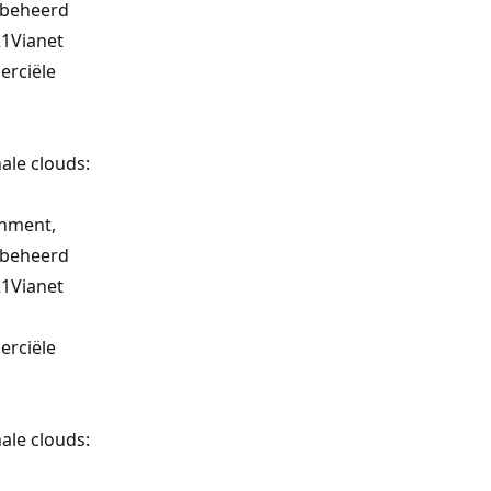
 beheerd
21Vianet
rciële
s
ale clouds:
nment,
 beheerd
21Vianet
rciële
s
ale clouds: