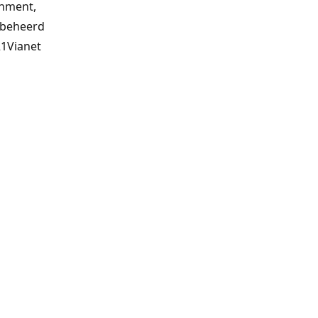
nment,
 beheerd
21Vianet