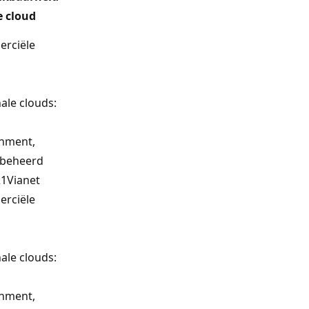
e cloud
rciële
s
ale clouds:
nment,
 beheerd
21Vianet
rciële
s
ale clouds:
nment,