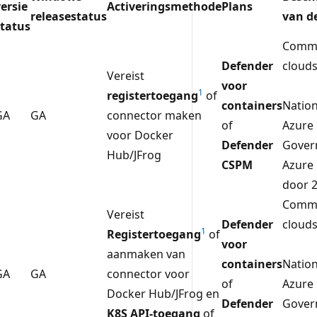
ersie
Activeringsmethode
Plans
releasestatus
van d
status
Comme
Defender
cloud
Vereist
voor
1
registertoegang
of
containers
Nation
GA
GA
connector maken
of
Azure
voor Docker
Defender
Gover
Hub/JFrog
CSPM
Azure
door 
Comme
Vereist
Defender
cloud
1
Registertoegang
of
voor
aanmaken van
containers
Nation
GA
GA
connector voor
of
Azure
Docker Hub/JFrog en
Defender
Gover
K8S API-toegang
of