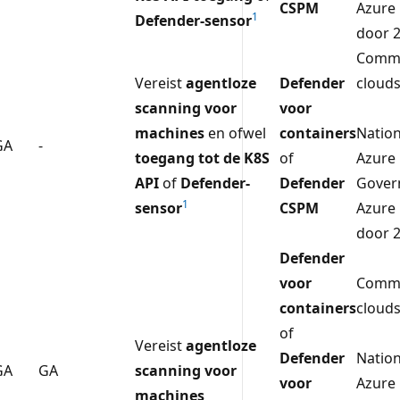
CSPM
Azure
1
Defender-sensor
door 
Comme
Vereist
agentloze
Defender
cloud
scanning voor
voor
machines
en ofwel
containers
Nation
GA
-
toegang tot de K8S
of
Azure
API
of
Defender-
Defender
Gover
1
sensor
CSPM
Azure
door 
Defender
voor
Comme
containers
cloud
of
Vereist
agentloze
Defender
Nation
GA
GA
scanning voor
voor
Azure
machines