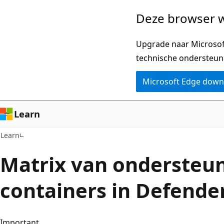
Naar
Deze browser w
hoofdinhoud
gaan
Upgrade naar Microsoft
technische ondersteun
Microsoft Edge dow
Learn
Learn
Matrix van ondersteu
containers in Defende
Important