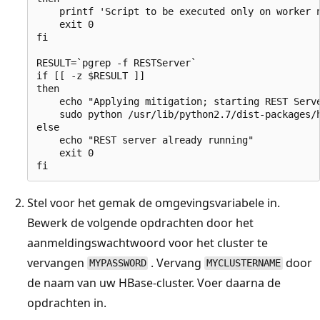
    printf 'Script to be executed only on worker n
    exit 0

fi

RESULT=`pgrep -f RESTServer`

if [[ -z $RESULT ]]

then

    echo "Applying mitigation; starting REST Serve
    sudo python /usr/lib/python2.7/dist-packages/h
else

    echo "REST server already running"

    exit 0

Stel voor het gemak de omgevingsvariabele in.
Bewerk de volgende opdrachten door het
aanmeldingswachtwoord voor het cluster te
vervangen
. Vervang
door
MYPASSWORD
MYCLUSTERNAME
de naam van uw HBase-cluster. Voer daarna de
opdrachten in.