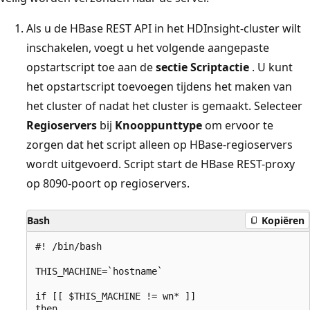
Als u de HBase REST API in het HDInsight-cluster wilt
inschakelen, voegt u het volgende aangepaste
opstartscript toe aan de
sectie Scriptactie
. U kunt
het opstartscript toevoegen tijdens het maken van
het cluster of nadat het cluster is gemaakt. Selecteer
Regioservers
bij
Knooppunttype
om ervoor te
zorgen dat het script alleen op HBase-regioservers
wordt uitgevoerd. Script start de HBase REST-proxy
op 8090-poort op regioservers.
Bash
Kopiëren
#! /bin/bash

THIS_MACHINE=`hostname`

if [[ $THIS_MACHINE != wn* ]]

then
