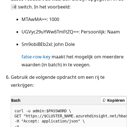
switch. In het voorbeeld:
-d
MTAwMA==: 1000
UGVyc29uYWw6TmFtZQ==: Persoonlijk: Naam
Sm9obiBEb2xl: John Dole
false-row-key
maakt het mogelijk om meerdere
waarden (in batch) in te voegen.
Gebruik de volgende opdracht om een rij te
verkrijgen:
Bash
Kopiëren
curl -u admin:$PASSWORD \

GET "https://$CLUSTER_NAME.azurehdinsight.net/hbas
-H "Accept: application/json" \
