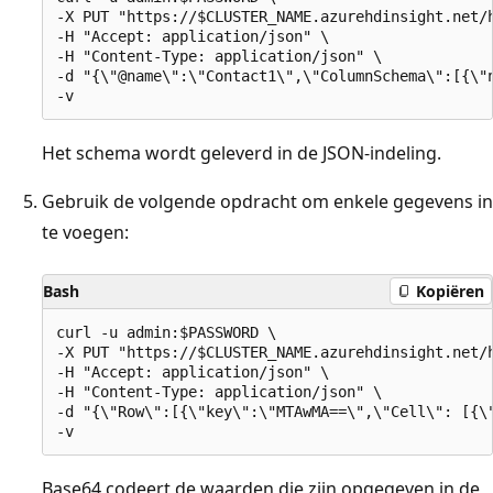
-X PUT "https://$CLUSTER_NAME.azurehdinsight.net/h
-H "Accept: application/json" \

-H "Content-Type: application/json" \

-d "{\"@name\":\"Contact1\",\"ColumnSchema\":[{\"n
Het schema wordt geleverd in de JSON-indeling.
Gebruik de volgende opdracht om enkele gegevens in
te voegen:
Bash
Kopiëren
curl -u admin:$PASSWORD \

-X PUT "https://$CLUSTER_NAME.azurehdinsight.net/h
-H "Accept: application/json" \

-H "Content-Type: application/json" \

-d "{\"Row\":[{\"key\":\"MTAwMA==\",\"Cell\": [{\"
Base64 codeert de waarden die zijn opgegeven in de