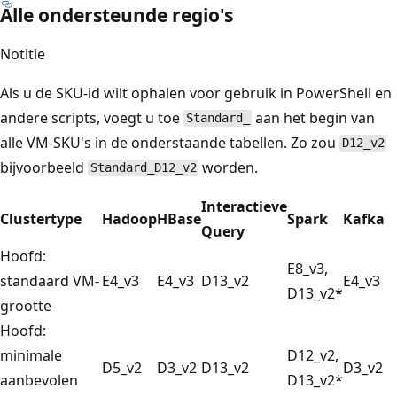
Alle ondersteunde regio's
Notitie
Als u de SKU-id wilt ophalen voor gebruik in PowerShell en
andere scripts, voegt u toe
aan het begin van
Standard_
alle VM-SKU's in de onderstaande tabellen. Zo zou
D12_v2
bijvoorbeeld
worden.
Standard_D12_v2
Interactieve
Clustertype
Hadoop
HBase
Spark
Kafka
Query
Hoofd:
E8_v3,
standaard VM-
E4_v3
E4_v3
D13_v2
E4_v3
D13_v2*
grootte
Hoofd:
minimale
D12_v2,
D5_v2
D3_v2
D13_v2
D3_v2
aanbevolen
D13_v2*