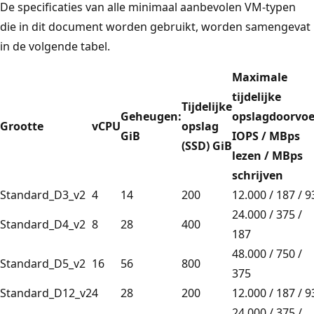
De specificaties van alle minimaal aanbevolen VM-typen
die in dit document worden gebruikt, worden samengevat
in de volgende tabel.
Maximale
tijdelijke
Tijdelijke
Geheugen:
opslagdoorvoe
Grootte
vCPU
opslag
GiB
IOPS / MBps
(SSD) GiB
lezen / MBps
schrijven
Standard_D3_v2
4
14
200
12.000 / 187 / 9
24.000 / 375 /
Standard_D4_v2
8
28
400
187
48.000 / 750 /
Standard_D5_v2
16
56
800
375
Standard_D12_v2
4
28
200
12.000 / 187 / 9
24.000 / 375 /