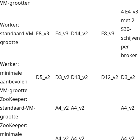
VM-grootten
4 E4_v3
met 2
Worker:
S30-
standaard VM-
E8_v3
E4_v3
D14_v2
E8_v3
schijven
grootte
per
broker
Werker:
minimale
D5_v2
D3_v2
D13_v2
D12_v2
D3_v2
aanbevolen
VM-grootte
ZooKeeper:
standaard-VM-
A4_v2
A4_v2
A4_v2
grootte
ZooKeeper:
minimale
A4_v2
A4_v2
A4_v2