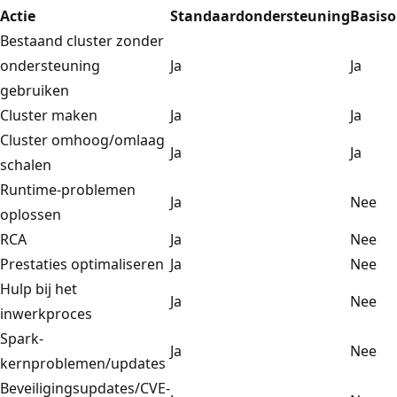
Actie
Standaardondersteuning
Basis
Bestaand cluster zonder
ondersteuning
Ja
Ja
gebruiken
Cluster maken
Ja
Ja
Cluster omhoog/omlaag
Ja
Ja
schalen
Runtime-problemen
Ja
Nee
oplossen
RCA
Ja
Nee
Prestaties optimaliseren
Ja
Nee
Hulp bij het
Ja
Nee
inwerkproces
Spark-
Ja
Nee
kernproblemen/updates
Beveiligingsupdates/CVE-