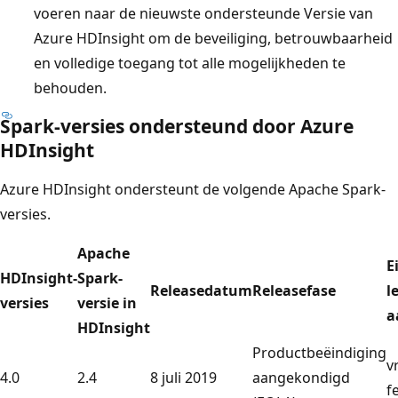
voeren naar de nieuwste ondersteunde Versie van
Azure HDInsight om de beveiliging, betrouwbaarheid
en volledige toegang tot alle mogelijkheden te
behouden.
Spark-versies ondersteund door Azure
HDInsight
Azure HDInsight ondersteunt de volgende Apache Spark-
versies.
Apache
E
HDInsight-
Spark-
Releasedatum
Releasefase
l
versies
versie in
a
HDInsight
Productbeëindiging
v
4.0
2.4
8 juli 2019
aangekondigd
f