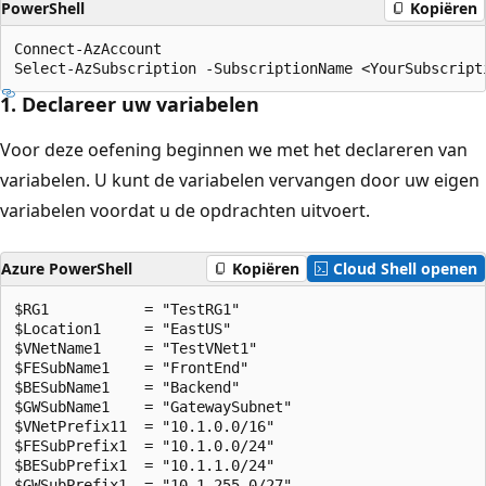
PowerShell
Kopiëren
Connect-AzAccount

1. Declareer uw variabelen
Voor deze oefening beginnen we met het declareren van
variabelen. U kunt de variabelen vervangen door uw eigen
variabelen voordat u de opdrachten uitvoert.
Azure PowerShell
Kopiëren
Cloud Shell openen
$RG1           = "TestRG1"

$Location1     = "EastUS"

$VNetName1     = "TestVNet1"

$FESubName1    = "FrontEnd"

$BESubName1    = "Backend"

$GWSubName1    = "GatewaySubnet"

$VNetPrefix11  = "10.1.0.0/16"

$FESubPrefix1  = "10.1.0.0/24"

$BESubPrefix1  = "10.1.1.0/24"

$GWSubPrefix1  = "10.1.255.0/27"
