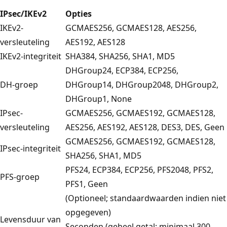
IPsec/IKEv2
Opties
IKEv2-
GCMAES256, GCMAES128, AES256,
versleuteling
AES192, AES128
IKEv2-integriteit
SHA384, SHA256, SHA1, MD5
DHGroup24, ECP384, ECP256,
DH-groep
DHGroup14, DHGroup2048, DHGroup2,
DHGroup1, None
IPsec-
GCMAES256, GCMAES192, GCMAES128,
versleuteling
AES256, AES192, AES128, DES3, DES, Geen
GCMAES256, GCMAES192, GCMAES128,
IPsec-integriteit
SHA256, SHA1, MD5
PFS24, ECP384, ECP256, PFS2048, PFS2,
PFS-groep
PFS1, Geen
(Optioneel; standaardwaarden indien niet
opgegeven)
Levensduur van
Seconden (geheel getal; minimaal 300,