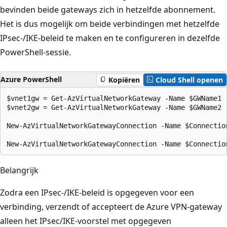
bevinden beide gateways zich in hetzelfde abonnement.
Het is dus mogelijk om beide verbindingen met hetzelfde
IPsec-/IKE-beleid te maken en te configureren in dezelfde
PowerShell-sessie.
Azure PowerShell
Kopiëren
Cloud Shell openen
$vnet1gw = Get-AzVirtualNetworkGateway -Name $GWName1  
$vnet2gw = Get-AzVirtualNetworkGateway -Name $GWName2  
New-AzVirtualNetworkGatewayConnection -Name $Connectio
Belangrijk
Zodra een IPsec-/IKE-beleid is opgegeven voor een
verbinding, verzendt of accepteert de Azure VPN-gateway
alleen het IPsec/IKE-voorstel met opgegeven