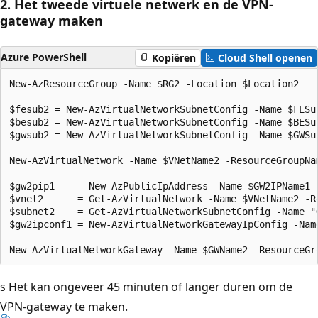
2. Het tweede virtuele netwerk en de VPN-
gateway maken
Azure PowerShell
Kopiëren
Cloud Shell openen
New-AzResourceGroup -Name $RG2 -Location $Location2

$fesub2 = New-AzVirtualNetworkSubnetConfig -Name $FESu
$besub2 = New-AzVirtualNetworkSubnetConfig -Name $BESu
$gwsub2 = New-AzVirtualNetworkSubnetConfig -Name $GWSu
New-AzVirtualNetwork -Name $VNetName2 -ResourceGroupNa
$gw2pip1    = New-AzPublicIpAddress -Name $GW2IPName1 
$vnet2      = Get-AzVirtualNetwork -Name $VNetName2 -Re
$subnet2    = Get-AzVirtualNetworkSubnetConfig -Name "
$gw2ipconf1 = New-AzVirtualNetworkGatewayIpConfig -Nam
s Het kan ongeveer 45 minuten of langer duren om de
VPN-gateway te maken.