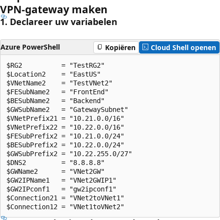
VPN-gateway maken
1. Declareer uw variabelen
Azure PowerShell
Kopiëren
Cloud Shell openen
$RG2          = "TestRG2"

$Location2    = "EastUS"

$VNetName2    = "TestVNet2"

$FESubName2   = "FrontEnd"

$BESubName2   = "Backend"

$GWSubName2   = "GatewaySubnet"

$VNetPrefix21 = "10.21.0.0/16"

$VNetPrefix22 = "10.22.0.0/16"

$FESubPrefix2 = "10.21.0.0/24"

$BESubPrefix2 = "10.22.0.0/24"

$GWSubPrefix2 = "10.22.255.0/27"

$DNS2         = "8.8.8.8"

$GWName2      = "VNet2GW"

$GW2IPName1   = "VNet2GWIP1"

$GW2IPconf1   = "gw2ipconf1"

$Connection21 = "VNet2toVNet1"
