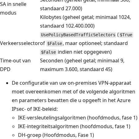
SA in snelle
standaard 27.000)
modus
Kilobytes (geheel getal; minimaal 1024,
standaard 102.400.000)
(
UsePolicyBasedTrafficSelectors
$True
Verkeersselector
of
, maar optioneel; standaard
$False
indien niet opgegeven)
$False
Time-out van
Seconden (geheel getal; minimaal 9,
DPD
maximum 3.600, standaard 45)
De configuratie van uw on-premises VPN-apparaat
moet overeenkomen met of de volgende algoritmen
en parameters bevatten die u opgeeft in het Azure
IPsec- of IKE-beleid:
IKE-versleutelingsalgoritmen (hoofdmodus, fase 1)
IKE-integriteitsalgoritmen (hoofdmodus, fase 1)
DH-groep (Hoofdmodus, Fase 1)