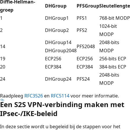
Diffie-Hellman-
DHGroup
PFSGroup
Sleutellengte
groep
1
DHGroup1
PFS1
768-bit MODP
1024-bit
2
DHGroup2
PFS2
MODP
DHGroup14
2048-bits
14
PFS2048
DHGroup2048
MODP
19
ECP256
ECP256
256-bits ECP
20
ECP384
ECP384
384-bits ECP
2048-bits
24
DHGroup24
PFS24
MODP
Raadpleeg
RFC3526
en
RFC5114
voor meer informatie.
Een S2S VPN-verbinding maken met
IPsec-/IKE-beleid
In deze sectie wordt u begeleid bij de stappen voor het