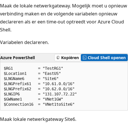
Maak de lokale netwerkgateway. Mogelijk moet u opnieuw
verbinding maken en de volgende variabelen opnieuw
declareren als er een time-out optreedt voor Azure Cloud
Shell.
Variabelen declareren.
Azure PowerShell
Kopiëren
Cloud Shell openen
$RG1           = "TestRG1"

$Location1     = "EastUS"

$LNGName6      = "Site6"

$LNGPrefix61   = "10.61.0.0/16"

$LNGPrefix62   = "10.62.0.0/16"

$LNGIP6        = "131.107.72.22"

$GWName1       = "VNet1GW"

Maak lokale netwerkgateway Site6.