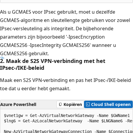
Als u GCMAES voor IPsec gebruikt, moet u dezelfde
GCMAES-algoritme en sleutellengte gebruiken voor zowel
IPsec-versleuteling als integriteit. De bijbehorende
parameters zijn bijvoorbeeld '-IpsecEncryption
GCMAES256 -IpsecIntegrity GCMAES256' wanneer u
GCMAES256 gebruikt.
2. Maak de S2S VPN-verbinding met het
IPsec-/IKE-beleid
Maak een S2S VPN-verbinding en pas het IPsec-/IKE-beleid
toe dat u eerder hebt gemaakt.
Azure PowerShell
Kopiëren
Cloud Shell openen
$vnet1gw = Get-AzVirtualNetworkGateway -Name $GWName1  
$lng6 = Get-AzLocalNetworkGateway  -Name $LNGName6 -Res