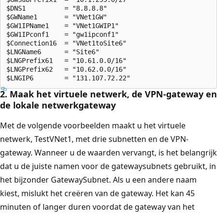
$DNS1          = "8.8.8.8"

$GWName1       = "VNet1GW"

$GW1IPName1    = "VNet1GWIP1"

$GW1IPconf1    = "gw1ipconf1"

$Connection16  = "VNet1toSite6"

$LNGName6      = "Site6"

$LNGPrefix61   = "10.61.0.0/16"

$LNGPrefix62   = "10.62.0.0/16"

2. Maak het virtuele netwerk, de VPN-gateway en
de lokale netwerkgateway
Met de volgende voorbeelden maakt u het virtuele
netwerk, TestVNet1, met drie subnetten en de VPN-
gateway. Wanneer u de waarden vervangt, is het belangrijk
dat u de juiste namen voor de gatewaysubnets gebruikt, in
het bijzonder GatewaySubnet. Als u een andere naam
kiest, mislukt het creëren van de gateway. Het kan 45
minuten of langer duren voordat de gateway van het