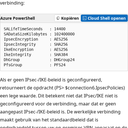
verbinding:
Azure PowerShell
Kopiëren
Cloud Shell openen
SALifeTimeSeconds   : 14400

SADataSizeKilobytes : 102400000

IpsecEncryption     : AES256

IpsecIntegrity      : SHA256

IkeEncryption       : AES256

IkeIntegrity        : SHA384

DhGroup             : DHGroup24

Als er geen IPsec-/IKE-beleid is geconfigureerd,
retourneert de opdracht (PS> $connection6.IpsecPolicies)
een lege waarde. Dit betekent niet dat IPsec/IKE niet is
geconfigureerd voor de verbinding, maar dat er geen
aangepast IPsec-/IKE-beleid is. De werkelijke verbinding
maakt gebruik van het standaardbeleid dat is
onderhandeld tussen uw on-premises VPN-apparaat en de