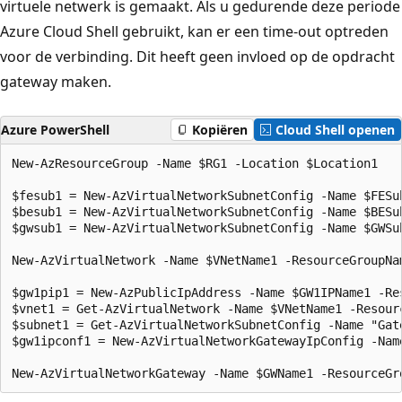
virtuele netwerk is gemaakt. Als u gedurende deze periode
Azure Cloud Shell gebruikt, kan er een time-out optreden
voor de verbinding. Dit heeft geen invloed op de opdracht
gateway maken.
Azure PowerShell
Kopiëren
Cloud Shell openen
New-AzResourceGroup -Name $RG1 -Location $Location1

$fesub1 = New-AzVirtualNetworkSubnetConfig -Name $FESu
$besub1 = New-AzVirtualNetworkSubnetConfig -Name $BESu
$gwsub1 = New-AzVirtualNetworkSubnetConfig -Name $GWSu
New-AzVirtualNetwork -Name $VNetName1 -ResourceGroupNa
$gw1pip1 = New-AzPublicIpAddress -Name $GW1IPName1 -Re
$vnet1 = Get-AzVirtualNetwork -Name $VNetName1 -Resourc
$subnet1 = Get-AzVirtualNetworkSubnetConfig -Name "Gat
$gw1ipconf1 = New-AzVirtualNetworkGatewayIpConfig -Nam