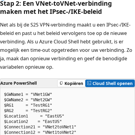
Stap 2: Een VNet-toVNet-verbinding
maken met het IPsec-/IKE-beleid
Net als bij de S2S VPN-verbinding maakt u een IPsec-/IKE-
beleid en past u het beleid vervolgens toe op de nieuwe
verbinding. Als u Azure Cloud Shell hebt gebruikt, is er
mogelijk een time-out opgetreden voor uw verbinding. Zo
ja, maak dan opnieuw verbinding en geef de benodigde
variabelen opnieuw op.
Azure PowerShell
Kopiëren
Cloud Shell openen
$GWName1 = "VNet1GW"

$GWName2 = "VNet2GW"

$RG1     = "TestRG1"

$RG2     = "TestRG2"

$Location1     = "EastUS"

$Location2    = "EastUS"

$Connection21 = "VNet2toVNet1"
