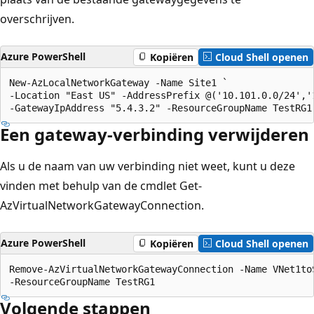
overschrijven.
Azure PowerShell
Kopiëren
Cloud Shell openen
New-AzLocalNetworkGateway -Name Site1 `

-Location "East US" -AddressPrefix @('10.101.0.0/24','1
Een gateway-verbinding verwijderen
Als u de naam van uw verbinding niet weet, kunt u deze
vinden met behulp van de cmdlet Get-
AzVirtualNetworkGatewayConnection.
Azure PowerShell
Kopiëren
Cloud Shell openen
Remove-AzVirtualNetworkGatewayConnection -Name VNet1toS
Volgende stappen