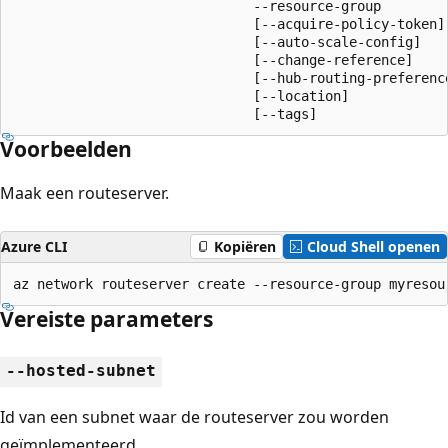
                              --resource-group

                              [--acquire-policy-token]

                              [--auto-scale-config]

                              [--change-reference]

                              [--hub-routing-preferenc
                              [--location]

                              [--tags]
Voorbeelden
Maak een routeserver.
Azure CLI
Kopiëren
Cloud Shell openen
az network routeserver create --resource-group myresou
Vereiste parameters
--hosted-subnet
Id van een subnet waar de routeserver zou worden
geïmplementeerd.