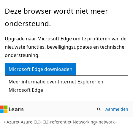
Naar
Naar
Deze browser wordt niet meer
hoofdinhoud
navigatie
ondersteund.
gaan
op
de
Upgrade naar Microsoft Edge om te profiteren van de
pagina
nieuwste functies, beveiligingsupdates en technische
gaan
ondersteuning.
Microsoft Edge downloaden
Meer informatie over Internet Explorer en
Microsoft Edge
Learn
Aanmelden
Azure
Azure CLI
CLI-referentie
Networking
network