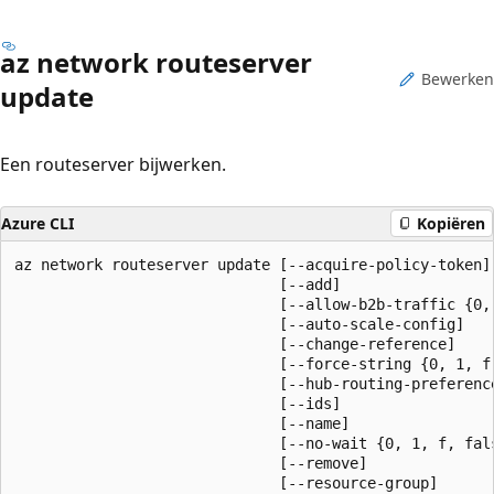
az network routeserver
Bewerken
update
Een routeserver bijwerken.
Azure CLI
Kopiëren
az network routeserver update [--acquire-policy-token]

                              [--add]

                              [--allow-b2b-traffic {0,
                              [--auto-scale-config]

                              [--change-reference]

                              [--force-string {0, 1, f,
                              [--hub-routing-preferenc
                              [--ids]

                              [--name]

                              [--no-wait {0, 1, f, fals
                              [--remove]

                              [--resource-group]
