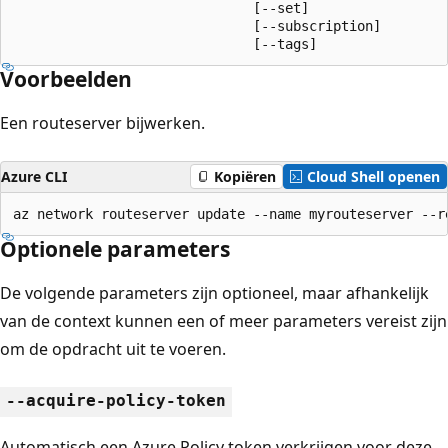
                              [--set]

                              [--subscription]

                              [--tags]
Voorbeelden
Een routeserver bijwerken.
Azure CLI
Kopiëren
Cloud Shell openen
az network routeserver update --name myrouteserver --r
Optionele parameters
De volgende parameters zijn optioneel, maar afhankelijk
van de context kunnen een of meer parameters vereist zijn
om de opdracht uit te voeren.
--acquire-policy-token
Automatisch een Azure Policy token verkrijgen voor deze