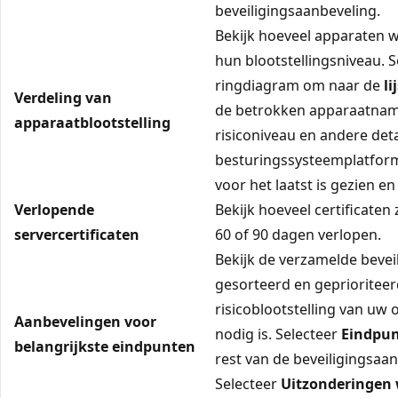
beveiligingsaanbeveling.
Bekijk hoeveel apparaten 
hun blootstellingsniveau. S
ringdiagram om naar de
l
Verdeling van
de betrokken apparaatnamen
apparaatblootstelling
risiconiveau en andere deta
besturingssysteemplatform
voor het laatst is gezien en
Verlopende
Bekijk hoeveel certificaten
servercertificaten
60 of 90 dagen verlopen.
Bekijk de verzamelde beveil
gesorteerd en geprioriteer
risicoblootstelling van uw 
Aanbevelingen voor
nodig is. Selecteer
Eindpun
belangrijkste eindpunten
rest van de beveiligingsaanb
Selecteer
Uitzonderingen