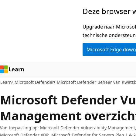
Naar
Deze browser w
hoofdinhoud
gaan
Upgrade naar Microsoft
technische ondersteun
Microsoft Edge dow
Learn
Learn
Microsoft Defender
Microsoft Defender Beheer van Kwets
Microsoft Defender Vu
Management overzich
Van toepassing op: Microsoft Defender Vulnerability Management, 
Microsoft Defender XDR, Microsoft Defender for Servers Plan 1 & 2