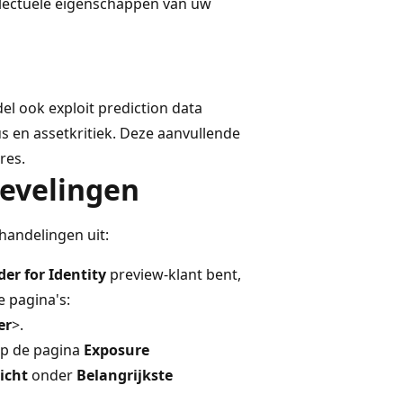
ellectuele eigenschappen van uw
l ook exploit prediction data
us en assetkritiek. Deze aanvullende
res.
evelingen
handelingen uit:
er for Identity
preview-klant bent,
 pagina's:
er
>.
op de pagina
Exposure
icht
onder
Belangrijkste