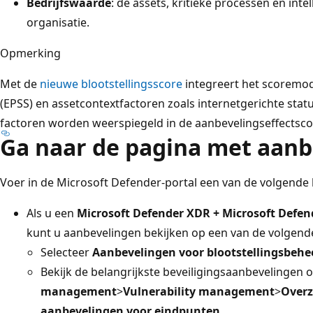
Bedrijfswaarde
: de assets, kritieke processen en int
organisatie.
Opmerking
Met de
nieuwe blootstellingsscore
integreert het scoremode
(EPSS) en assetcontextfactoren zoals internetgerichte stat
factoren worden weerspiegeld in de aanbevelingseffectsco
Ga naar de pagina met aanb
Voer in de Microsoft Defender-portal een van de volgende 
Als u een
Microsoft Defender XDR + Microsoft Defend
kunt u aanbevelingen bekijken op een van de volgende
Selecteer
Aanbevelingen voor blootstellingsbehe
Bekijk de belangrijkste beveiligingsaanbevelingen 
management
>
Vulnerability management
>
Overz
aanbevelingen voor eindpunten
.